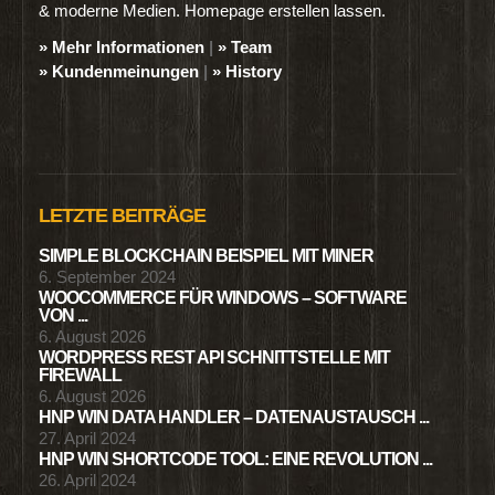
& moderne Medien. Homepage erstellen lassen.
» Mehr Informationen
|
» Team
» Kundenmeinungen
|
» History
LETZTE BEITRÄGE
SIMPLE BLOCKCHAIN BEISPIEL MIT MINER
6. September 2024
WOOCOMMERCE FÜR WINDOWS – SOFTWARE
VON ...
6. August 2026
WORDPRESS REST API SCHNITTSTELLE MIT
FIREWALL
6. August 2026
HNP WIN DATA HANDLER – DATENAUSTAUSCH ...
27. April 2024
HNP WIN SHORTCODE TOOL: EINE REVOLUTION ...
26. April 2024