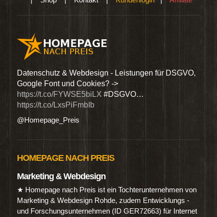
den
Datenschutz & Webdesign - Leistungen für DSGVO,
Wir 
Google Font und Cookies? ->
Dien
https://t.co/FYWSE5biLX
#DSGVO…
@Hom
https://t.co/LxsPiFmbIb
@Homepage_Preis
HOMEPAGE NACH PREIS
Marketing & Webdesign
★ Homepage nach Preis ist ein Tochterunternehmen von
Marketing & Webdesign Rohde, zudem Entwicklungs -
und Forschungsunternehmen (ID GER72663) für Internet