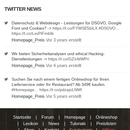
TWITTER NEWS
Datenschutz & Webdesign - Leistungen für DSGVO, Google
Font und Cookies? ->
https://t.co/FYWSE5biLX
#DSGVO
…
https://t.co/LxsPiFmbIb
Homepage_Preis
Vor 3 years erstellt
Wir bieten Sicherheitanalysen und ethical Hacking-
Dienstleistungen ->
https://t.co/GZirAtWPri
Homepage_Preis
Vor 4 years erstellt
Suchen Sie nach einem fertigen Onlineshop für Ihren
Lieferservice oder Ihr Restaurant? Ab 349€ kaufen.
#Homepage
…
https://t.co/pdzajoLNMf
Homepage_Preis
Vor 5 years erstellt
Startseite
|
Forum
|
Homepage
|
Onlineshop
|
Lexikon
|
News
|
Tutorials
|
Preislisten
|
Shop
|
Kontakt
|
Kundenlogin
|
Affiliate