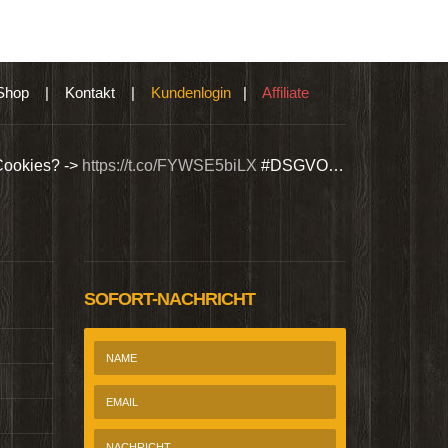
Shop
|
Kontakt
|
Kundenlogin
|
Affiliate
Cookies? ->
https://t.co/FYWSE5biLX
#DSGVO…
Wir bieten Si
@Homepage_P
SOFORT-NACHRICHT