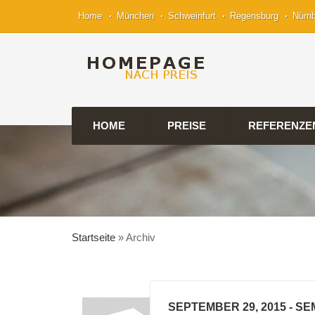
Home
München
Schweinfurt
Regensburg
Nürn
HOME
PREISE
REFERENZE
Startseite
»
Archiv
SEPTEMBER 29, 2015
- SE