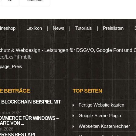
ineshop
|
Lexikon
|
News
|
Tutorials
|
Preislisten
|
hutz & Webdesign - Leistungen für DSGVO, Google Font und 
t.co/LxsPiFmbIb
age_Preis
E BEITRÄGE
TOP SEITEN
 BLOCKCHAIN BEISPIEL MIT
Fertige Website kaufen
ember 2024
Google-Sterne Plugin
MMERCE FÜR WINDOWS –
RE VON ...
Webseiten Kostenrechner
st 2026
RESS REST API