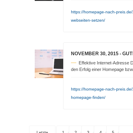
https://homepage-nach-preis.de/
webseiten-setzen/
NOVEMBER 30, 2015
- GU
Effektive Internet-Adresse D
den Erfolg einer Homepage bzw
https://homepage-nach-preis.de/
homepage-finden/
Letzte
1
2
3
4
5
. . .