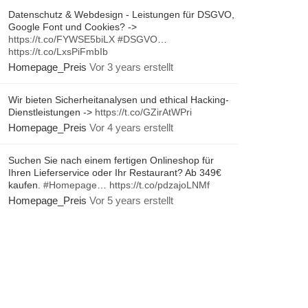
Datenschutz & Webdesign - Leistungen für DSGVO,
Google Font und Cookies? ->
https://t.co/FYWSE5biLX
#DSGVO
…
https://t.co/LxsPiFmbIb
Homepage_Preis
Vor 3 years erstellt
Wir bieten Sicherheitanalysen und ethical Hacking-
Dienstleistungen ->
https://t.co/GZirAtWPri
Homepage_Preis
Vor 4 years erstellt
Suchen Sie nach einem fertigen Onlineshop für
Ihren Lieferservice oder Ihr Restaurant? Ab 349€
kaufen.
#Homepage
…
https://t.co/pdzajoLNMf
Homepage_Preis
Vor 5 years erstellt