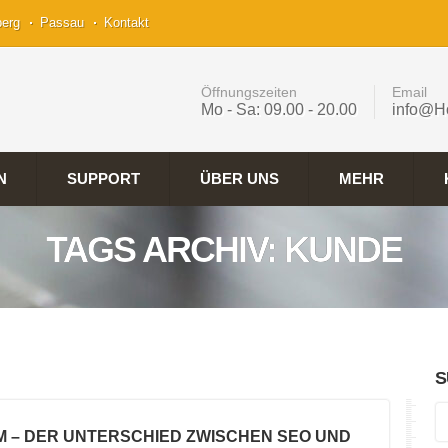
berg
Passau
Kontakt
Öffnungszeiten
Email
Mo - Sa: 09.00 - 20.00
info@H
N
SUPPORT
ÜBER UNS
MEHR
TAGS ARCHIV: KUNDE
S
M – DER UNTERSCHIED ZWISCHEN SEO UND