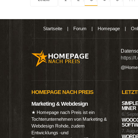
Startseite
|
Forum
|
Homepage
|
Onl
n digitalen Produkten wie Ebooks & DVDs.…
Datensc
https://
@Homep
HOMEPAGE NACH PREIS
LETZT
Marketing & Webdesign
SIMPLE
MINER
★ Homepage nach Preis ist ein
6. Sept
Tochterunternehmen von Marketing &
WOOCO
SOFTWA
Webdesign Rohde, zudem
7. Augu
Entwicklungs -und
WORDP