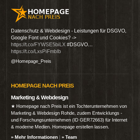
den
Datenschutz & Webdesign - Leistungen für DSGVO,
Wir 
Google Font und Cookies? ->
Dien
https://t.co/FYWSE5biLX
#DSGVO…
@Hom
https://t.co/LxsPiFmbIb
@Homepage_Preis
HOMEPAGE NACH PREIS
Marketing & Webdesign
★ Homepage nach Preis ist ein Tochterunternehmen von
Marketing & Webdesign Rohde, zudem Entwicklungs -
und Forschungsunternehmen (ID GER72663) für Internet
& moderne Medien. Homepage erstellen lassen.
» Mehr Informationen
|
» Team