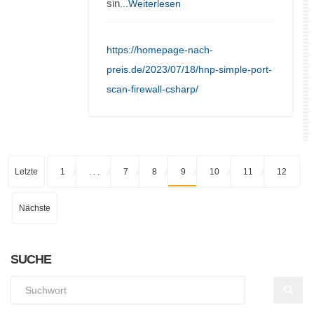
sin
...Weiterlesen
https://homepage-nach-
preis.de/2023/07/18/hnp-simple-port-
scan-firewall-csharp/
Letzte
1
. . .
7
8
9
10
11
12
Nächste
SUCHE