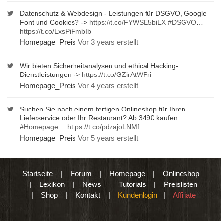
Datenschutz & Webdesign - Leistungen für DSGVO, Google
Font und Cookies? ->
https://t.co/FYWSE5biLX
#DSGVO
…
https://t.co/LxsPiFmbIb
Homepage_Preis
Vor 3 years erstellt
Wir bieten Sicherheitanalysen und ethical Hacking-
Dienstleistungen ->
https://t.co/GZirAtWPri
Homepage_Preis
Vor 4 years erstellt
Suchen Sie nach einem fertigen Onlineshop für Ihren
Lieferservice oder Ihr Restaurant? Ab 349€ kaufen.
#Homepage
…
https://t.co/pdzajoLNMf
Homepage_Preis
Vor 5 years erstellt
Startseite
|
Forum
|
Homepage
|
Onlineshop
|
Lexikon
|
News
|
Tutorials
|
Preislisten
|
Shop
|
Kontakt
|
Kundenlogin
|
Affiliate