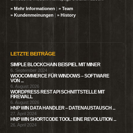
» Mehr Informationen
|
» Team
» Kundenmeinungen
|
» History
LETZTE BEITRÄGE
SIMPLE BLOCKCHAIN BEISPIEL MIT MINER
6. September 2024
WOOCOMMERCE FÜR WINDOWS – SOFTWARE
VON ...
6. August 2026
WORDPRESS REST API SCHNITTSTELLE MIT
FIREWALL
6. August 2026
HNP WIN DATA HANDLER – DATENAUSTAUSCH ...
27. April 2024
HNP WIN SHORTCODE TOOL: EINE REVOLUTION ...
26. April 2024