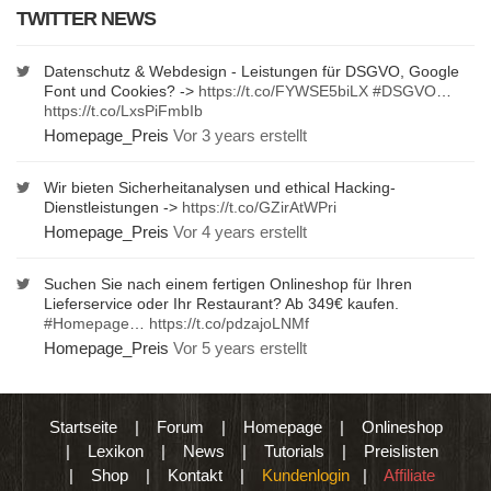
TWITTER NEWS
Datenschutz & Webdesign - Leistungen für DSGVO, Google
Font und Cookies? ->
https://t.co/FYWSE5biLX
#DSGVO
…
https://t.co/LxsPiFmbIb
Homepage_Preis
Vor 3 years erstellt
Wir bieten Sicherheitanalysen und ethical Hacking-
Dienstleistungen ->
https://t.co/GZirAtWPri
Homepage_Preis
Vor 4 years erstellt
Suchen Sie nach einem fertigen Onlineshop für Ihren
Lieferservice oder Ihr Restaurant? Ab 349€ kaufen.
#Homepage
…
https://t.co/pdzajoLNMf
Homepage_Preis
Vor 5 years erstellt
Startseite
|
Forum
|
Homepage
|
Onlineshop
|
Lexikon
|
News
|
Tutorials
|
Preislisten
|
Shop
|
Kontakt
|
Kundenlogin
|
Affiliate