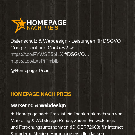
den
Datenschutz & Webdesign - Leistungen für DSGVO,
Wir 
Google Font und Cookies? ->
Dien
https://t.co/FYWSE5biLX
#DSGVO…
@Hom
https://t.co/LxsPiFmbIb
@Homepage_Preis
HOMEPAGE NACH PREIS
Marketing & Webdesign
★ Homepage nach Preis ist ein Tochterunternehmen von
Marketing & Webdesign Rohde, zudem Entwicklungs -
und Forschungsunternehmen (ID GER72663) für Internet
& moderne Medien. Homepage erstellen lassen.