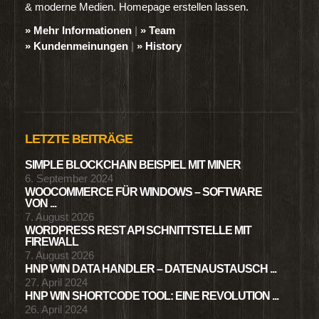
& moderne Medien. Homepage erstellen lassen.
» Mehr Informationen
|
» Team
» Kundenmeinungen
|
» History
LETZTE BEITRÄGE
SIMPLE BLOCKCHAIN BEISPIEL MIT MINER
6. September 2024
WOOCOMMERCE FÜR WINDOWS – SOFTWARE
VON ...
7. August 2026
WORDPRESS REST API SCHNITTSTELLE MIT
FIREWALL
7. August 2026
HNP WIN DATA HANDLER – DATENAUSTAUSCH ...
27. April 2024
HNP WIN SHORTCODE TOOL: EINE REVOLUTION ...
26. April 2024