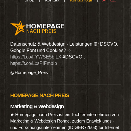
den
Datenschutz & Webdesign - Leistungen für DSGVO,
Wir 
Google Font und Cookies? ->
Dien
https://t.co/FYWSE5biLX
#DSGVO…
@Hom
https://t.co/LxsPiFmbIb
@Homepage_Preis
HOMEPAGE NACH PREIS
Marketing & Webdesign
★ Homepage nach Preis ist ein Tochterunternehmen von
Marketing & Webdesign Rohde, zudem Entwicklungs -
und Forschungsunternehmen (ID GER72663) für Internet