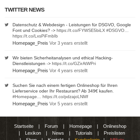
TWITTER NEWS
Datenschutz & Webdesign - Leistungen für DSGVO, Google
Font und Cookies? ->
https://t.co/FYWSE5biLX
#DSGVO
…
https://t.co/LxsPiFmbIb
Homepage_Preis
Vor 3 years erstellt
Wir bieten Sicherheitanalysen und ethical Hacking-
Dienstleistungen ->
https://t.co/GZirAtWPri
Homepage_Preis
Vor 4 years erstellt
Suchen Sie nach einem fertigen Onlineshop für Ihren
Lieferservice oder Ihr Restaurant? Ab 349€ kaufen.
#Homepage
…
https://t.co/pdzajoLNMf
Homepage_Preis
Vor 5 years erstellt
Startseite
|
Forum
|
Homepage
|
Onlineshop
|
Lexikon
|
News
|
Tutorials
|
Preislisten
|
Shop
|
Kontakt
|
Kundenlogin
|
Affiliate