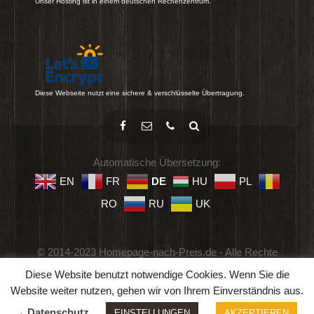
Unser Hosting ist in einem deutschen Rechenzentrum.
Diese Webseite nutzt eine sichere & verschlüsselte Übertragung.
Automatische Übersetzung:
EN
FR
DE
HU
PL
RO
RU
UK
© 2014-2023 Homepage-nach-Preis.de - Alle Rechte
vorbehalten.
Diese Website benutzt notwendige Cookies. Wenn Sie die
Impressum
-
Datenschutz
-
Geschäftsbedingungen
Website weiter nutzen, gehen wir von Ihrem Einverständnis aus.
→ Datenschutz
EINSTELLUNGEN
AKZEPTIEREN