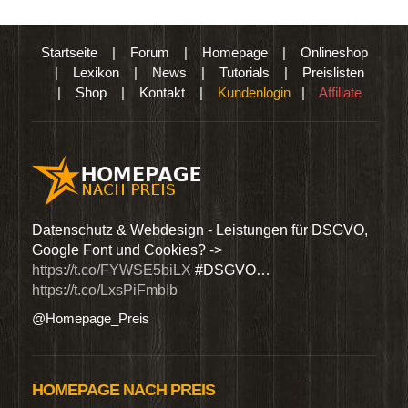
Startseite
|
Forum
|
Homepage
|
Onlineshop
|
Lexikon
|
News
|
Tutorials
|
Preislisten
|
Shop
|
Kontakt
|
Kundenlogin
|
Affiliate
den
Datenschutz & Webdesign - Leistungen für DSGVO,
Wir 
Google Font und Cookies? ->
Dien
https://t.co/FYWSE5biLX
#DSGVO…
@Hom
https://t.co/LxsPiFmbIb
@Homepage_Preis
HOMEPAGE NACH PREIS