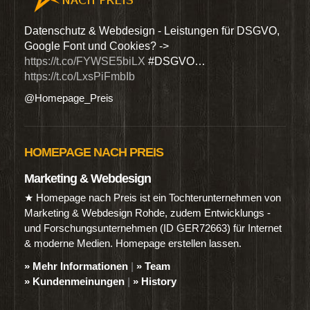
den
Datenschutz & Webdesign - Leistungen für DSGVO,
Wir 
Google Font und Cookies? ->
Dien
https://t.co/FYWSE5biLX
#DSGVO…
@Hom
https://t.co/LxsPiFmbIb
@Homepage_Preis
HOMEPAGE NACH PREIS
Marketing & Webdesign
★ Homepage nach Preis ist ein Tochterunternehmen von
Marketing & Webdesign Rohde, zudem Entwicklungs -
und Forschungsunternehmen (ID GER72663) für Internet
& moderne Medien. Homepage erstellen lassen.
» Mehr Informationen
|
» Team
» Kundenmeinungen
|
» History