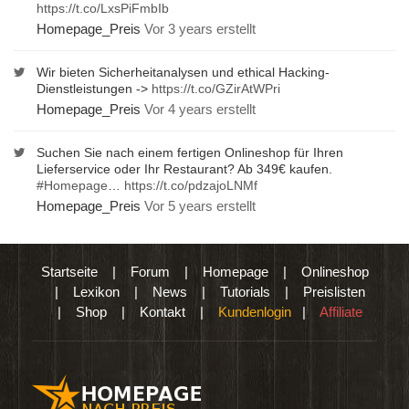
https://t.co/LxsPiFmbIb
Homepage_Preis
Vor 3 years erstellt
Wir bieten Sicherheitanalysen und ethical Hacking-
Dienstleistungen ->
https://t.co/GZirAtWPri
Homepage_Preis
Vor 4 years erstellt
Suchen Sie nach einem fertigen Onlineshop für Ihren
Lieferservice oder Ihr Restaurant? Ab 349€ kaufen.
#Homepage
…
https://t.co/pdzajoLNMf
Homepage_Preis
Vor 5 years erstellt
Startseite
|
Forum
|
Homepage
|
Onlineshop
|
Lexikon
|
News
|
Tutorials
|
Preislisten
|
Shop
|
Kontakt
|
Kundenlogin
|
Affiliate