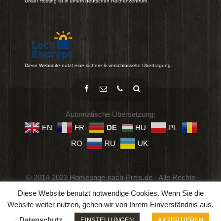
Unser Hosting ist in einem deutschen Rechenzentrum.
Diese Webseite nutzt eine sichere & verschlüsselte Übertragung.
Automatische Übersetzung:
EN
FR
DE
HU
PL
RO
RU
UK
© 2014-2023 Homepage-nach-Preis.de - Alle Rechte
vorbehalten.
Diese Website benutzt notwendige Cookies. Wenn Sie die
Impressum
-
Datenschutz
-
Geschäftsbedingungen
Website weiter nutzen, gehen wir von Ihrem Einverständnis aus.
→ Datenschutz
EINSTELLUNGEN
AKZEPTIEREN