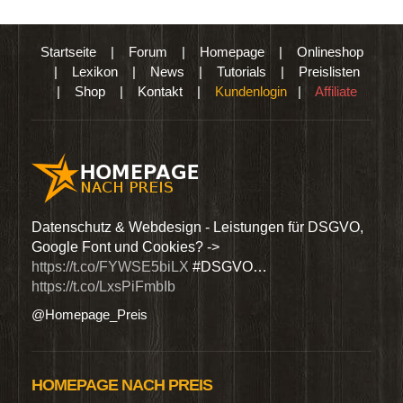
Startseite
|
Forum
|
Homepage
|
Onlineshop
|
Lexikon
|
News
|
Tutorials
|
Preislisten
|
Shop
|
Kontakt
|
Kundenlogin
|
Affiliate
den
Datenschutz & Webdesign - Leistungen für DSGVO,
Wir 
Google Font und Cookies? ->
Dien
https://t.co/FYWSE5biLX
#DSGVO…
@Hom
https://t.co/LxsPiFmbIb
@Homepage_Preis
HOMEPAGE NACH PREIS