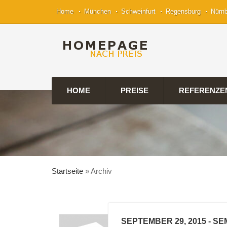
Home
München
Schweinfurt
Regensburg
Nürn
HOME
PREISE
REFERENZE
Startseite
»
Archiv
SEPTEMBER 29, 2015
- SE