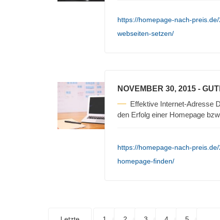
https://homepage-nach-preis.de/
webseiten-setzen/
NOVEMBER 30, 2015
- GU
Effektive Internet-Adresse D
den Erfolg einer Homepage bzw
https://homepage-nach-preis.de/
homepage-finden/
Letzte
1
2
3
4
5
. . .