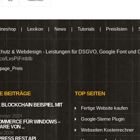
ineshop
|
Lexikon
|
News
|
Tutorials
|
Preislisten
|
hutz & Webdesign - Leistungen für DSGVO, Google Font und 
t.co/LxsPiFmbIb
age_Preis
E BEITRÄGE
TOP SEITEN
 BLOCKCHAIN BEISPIEL MIT
Fertige Website kaufen
ember 2024
Google-Sterne Plugin
MMERCE FÜR WINDOWS –
RE VON ...
Webseiten Kostenrechner
st 2026
RESS REST API