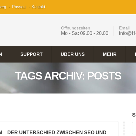
berg
Passau
Kontakt
Öffnungszeiten
Email
Mo - Sa: 09.00 - 20.00
info@H
N
SUPPORT
ÜBER UNS
MEHR
TAGS ARCHIV: POSTS
S
M – DER UNTERSCHIED ZWISCHEN SEO UND