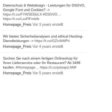
Datenschutz & Webdesign - Leistungen für DSGVO,
Google Font und Cookies? ->
https://t.co/FYWSE5biLX
#DSGVO
…
https://t.co/LxsPiFmbIb
Homepage_Preis
Vor 3 years erstellt
Wir bieten Sicherheitanalysen und ethical Hacking-
Dienstleistungen ->
https://t.co/GZirAtWPri
Homepage_Preis
Vor 4 years erstellt
Suchen Sie nach einem fertigen Onlineshop für
Ihren Lieferservice oder Ihr Restaurant? Ab 349€
kaufen.
#Homepage
…
https://t.co/pdzajoLNMf
Homepage_Preis
Vor 5 years erstellt