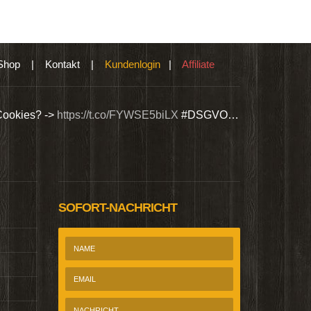
Shop
|
Kontakt
|
Kundenlogin
|
Affiliate
Cookies? ->
https://t.co/FYWSE5biLX
#DSGVO…
Wir bieten Si
@Homepage_P
SOFORT-NACHRICHT