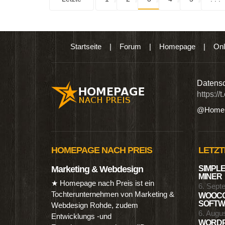
Startseite
|
Forum
|
Homepage
|
Onl
n digitalen Produkten wie Ebooks & DVDs.…
Datensc
https://
@Homep
HOMEPAGE NACH PREIS
LETZT
Marketing & Webdesign
SIMPLE
MINER
★ Homepage nach Preis ist ein
6. Sept
Tochterunternehmen von Marketing &
WOOCO
SOFTWA
Webdesign Rohde, zudem
6. Augu
Entwicklungs -und
WORDP