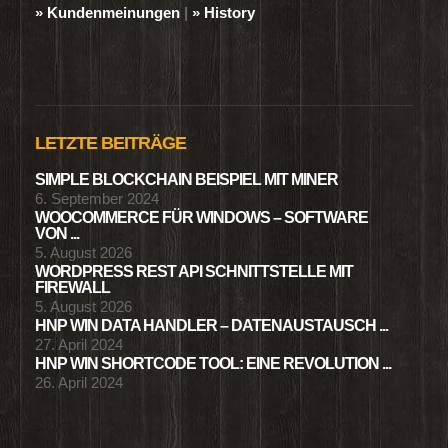
» Kundenmeinungen
|
» History
LETZTE BEITRÄGE
SIMPLE BLOCKCHAIN BEISPIEL MIT MINER
6. September 2024
WOOCOMMERCE FÜR WINDOWS – SOFTWARE
VON ...
5. August 2026
WORDPRESS REST API SCHNITTSTELLE MIT
FIREWALL
5. August 2026
HNP WIN DATA HANDLER – DATENAUSTAUSCH ...
27. April 2024
HNP WIN SHORTCODE TOOL: EINE REVOLUTION ...
26. April 2024