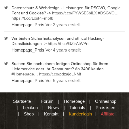
Datenschutz & Webdesign - Leistungen für DSGVO, Google
Font und Cookies? ->
https://t.co/FYWSE5biLX
#DSGVO
…
https://t.co/LxsPiFmbIb
Homepage_Preis
Vor 3 years erstellt
Wir bieten Sicherheitanalysen und ethical Hacking-
Dienstleistungen ->
https://t.co/GZirAtWPri
Homepage_Preis
Vor 4 years erstellt
Suchen Sie nach einem fertigen Onlineshop für Ihren
Lieferservice oder Ihr Restaurant? Ab 349€ kaufen.
#Homepage
…
https://t.co/pdzajoLNMf
Homepage_Preis
Vor 5 years erstellt
Startseite
|
Forum
|
Homepage
|
Onlineshop
|
Lexikon
|
News
|
Tutorials
|
Preislisten
|
Shop
|
Kontakt
|
Kundenlogin
|
Affiliate