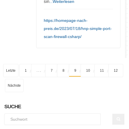
sin
...Weiterlesen
https://homepage-nach-
preis.de/2023/07/18/hnp-simple-port-
scan-firewall-csharp/
Letzte
1
. . .
7
8
9
10
11
12
Nächste
SUCHE