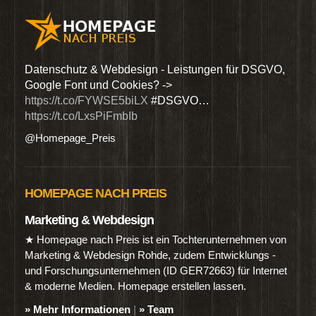
den
Datenschutz & Webdesign - Leistungen für DSGVO,
Wir 
Google Font und Cookies? ->
Dien
https://t.co/FYWSE5biLX
#DSGVO…
@Hom
https://t.co/LxsPiFmbIb
@Homepage_Preis
HOMEPAGE NACH PREIS
Marketing & Webdesign
★ Homepage nach Preis ist ein Tochterunternehmen von
Marketing & Webdesign Rohde, zudem Entwicklungs -
und Forschungsunternehmen (ID GER72663) für Internet
& moderne Medien. Homepage erstellen lassen.
» Mehr Informationen
|
» Team