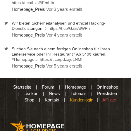
https://t.co/LxsPiFmbIb
Homepage_Preis
Vor 3 years erstellt
Wir bieten Sicherheitanalysen und ethical Hacking-
Dienstleistungen ->
https://t.co/GZirAtWPri
Homepage_Preis
Vor 4 years erstellt
Suchen Sie nach einem fertigen Onlineshop für Ihren
Lieferservice oder Ihr Restaurant? Ab 349€ kaufen.
#Homepage
…
https://t.co/pdzajoLNMf
Homepage_Preis
Vor 5 years erstellt
Startseite
|
Forum
|
Homepage
|
Onlineshop
|
Lexikon
|
News
|
Tutorials
|
Preislisten
|
Shop
|
Kontakt
|
Kundenlogin
|
Affiliate