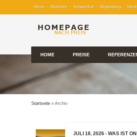
Home
München
Schweinfurt
Regensburg
Nürn
HOME
PREISE
REFERENZE
Startseite
»
Archiv
JULI 18, 2026
- WAS IST O