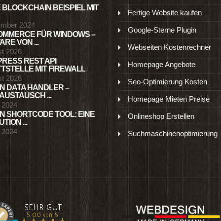
 BLOCKCHAIN BEISPIEL MIT
Fertige Website kaufen
ember 2024
Google-Sterne Plugin
MMERCE FÜR WINDOWS –
RE VON ...
Webseiten Kostenrechner
st 2026
RESS REST API
Homepage Angebote
TSTELLE MIT FIREWALL
st 2026
Seo-Optimierung Kosten
N DATA HANDLER –
USTAUSCH ...
Homepage Mieten Preise
l 2024
N SHORTCODE TOOL: EINE
Onlineshop Erstellen
TION ...
l 2024
Suchmaschinenoptimierung