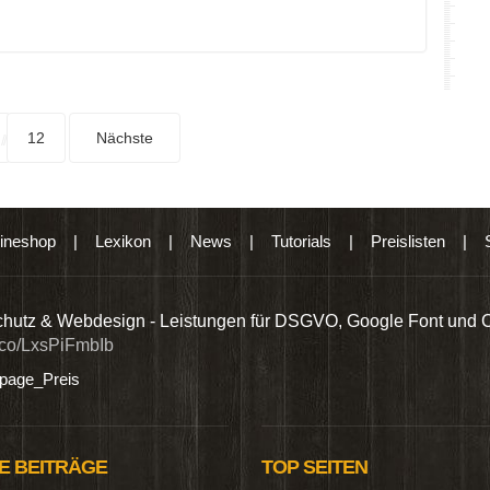
12
Nächste
ineshop
|
Lexikon
|
News
|
Tutorials
|
Preislisten
|
hutz & Webdesign - Leistungen für DSGVO, Google Font und 
t.co/LxsPiFmbIb
age_Preis
E BEITRÄGE
TOP SEITEN