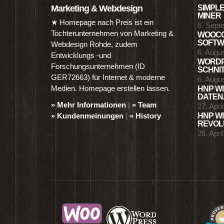
Marketing & Webdesign
SIMPLE
MINER
★ Homepage nach Preis ist ein
6. Sept
Tochterunternehmen von Marketing &
WOOCO
SOFTWA
Webdesign Rohde, zudem
6. Augu
Entwicklungs -und
WORDP
Forschungsunternehmen (ID
SCHNIT
GER72663) für Internet & moderne
6. Augu
Medien. Homepage erstellen lassen.
HNP WI
DATENA
» Mehr Informationen
|
» Team
27. Apri
» Kundenmeinungen
|
» History
HNP WI
REVOLU
26. Apri