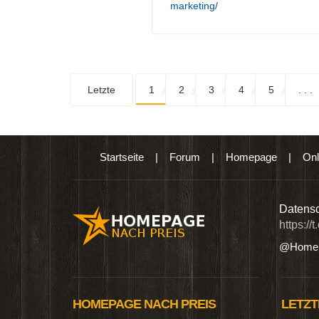
marketing/
Letzte
1
2
3
4
5
. . .
Startseite
|
Forum
|
Homepage
|
Onl
n digitalen Produkten wie Ebooks & DVDs.…
Datensc
https://
@Homep
HOMEPAGE NACH PREIS
LETZT