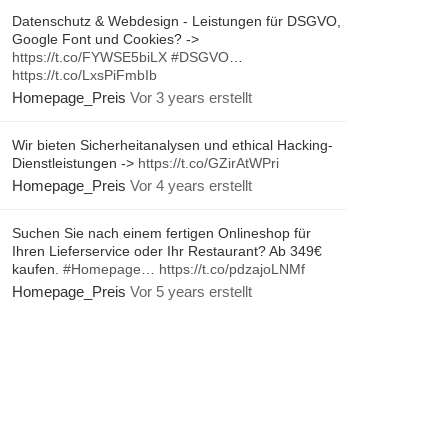
Datenschutz & Webdesign - Leistungen für DSGVO,
Google Font und Cookies? ->
https://t.co/FYWSE5biLX
#DSGVO
…
https://t.co/LxsPiFmbIb
Homepage_Preis
Vor 3 years erstellt
Wir bieten Sicherheitanalysen und ethical Hacking-
Dienstleistungen ->
https://t.co/GZirAtWPri
Homepage_Preis
Vor 4 years erstellt
Suchen Sie nach einem fertigen Onlineshop für
Ihren Lieferservice oder Ihr Restaurant? Ab 349€
kaufen.
#Homepage
…
https://t.co/pdzajoLNMf
Homepage_Preis
Vor 5 years erstellt