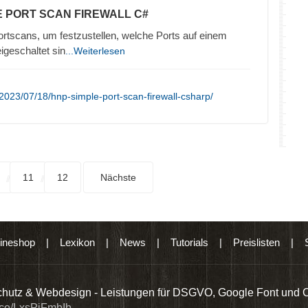
E PORT SCAN FIREWALL C#
ortscans, um festzustellen, welche Ports auf einem
igeschaltet sin
...Weiterlesen
2023/07/18/hnp-simple-port-scan-firewall-csharp/
11
12
Nächste
ineshop
|
Lexikon
|
News
|
Tutorials
|
Preislisten
|
hutz & Webdesign - Leistungen für DSGVO, Google Font und 
t.co/LxsPiFmbIb