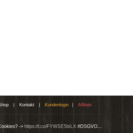
Shop
|
Kontakt
|
Kundenlogin
|
Affiliate
Cookies? ->
https://t.co/FYWSE5biLX
#DSGVO…
Wir bieten Si