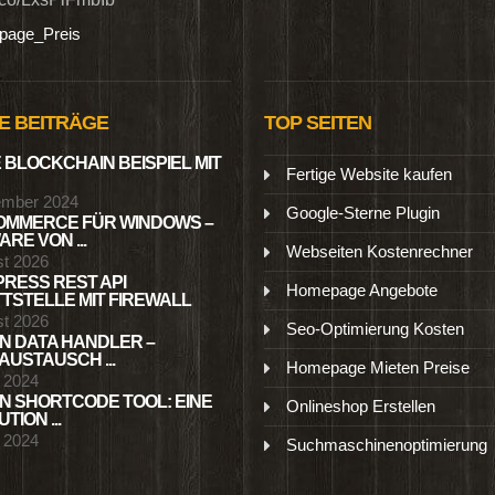
age_Preis
E BEITRÄGE
TOP SEITEN
 BLOCKCHAIN BEISPIEL MIT
Fertige Website kaufen
ember 2024
Google-Sterne Plugin
MMERCE FÜR WINDOWS –
RE VON ...
Webseiten Kostenrechner
st 2026
RESS REST API
Homepage Angebote
TSTELLE MIT FIREWALL
st 2026
Seo-Optimierung Kosten
N DATA HANDLER –
USTAUSCH ...
Homepage Mieten Preise
l 2024
N SHORTCODE TOOL: EINE
Onlineshop Erstellen
TION ...
l 2024
Suchmaschinenoptimierung