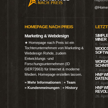
@Homep
HOMEPAGE NACH PREIS
LETZT
Marketing & Webdesign
SIMPLE
MINER
★ Homepage nach Preis ist ein
6. Sept
Tochterunternehmen von Marketing &
WOOCO
SOFTWA
Webdesign Rohde, zudem
7. Augu
Entwicklungs -und
WORDP
Forschungsunternehmen (ID
SCHNIT
GER72663) für Internet & moderne
7. Augu
Medien. Homepage erstellen lassen.
HNP WI
DATENA
» Mehr Informationen
|
» Team
27. Apri
» Kundenmeinungen
|
» History
HNP WI
REVOLU
26. Apri