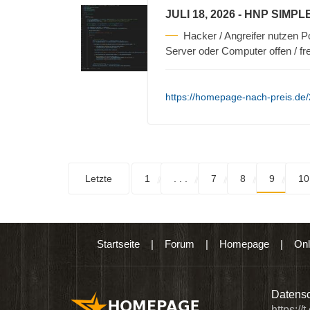
JULI 18, 2026
- HNP SIMPL
Hacker / Angreifer nutzen P
Server oder Computer offen / fre
https://homepage-nach-preis.de/
Letzte
1
. . .
7
8
9
10
Startseite
|
Forum
|
Homepage
|
Onl
n digitalen Produkten wie Ebooks & DVDs.…
Datensc
https://