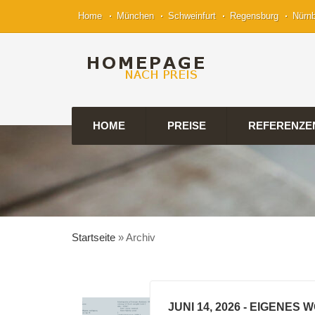
Home
München
Schweinfurt
Regensburg
Nürn
HOME
PREISE
REFERENZE
Startseite
»
Archiv
JUNI 14, 2026
- EIGENES 