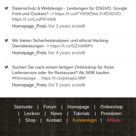
Datenschutz & Webdesign - Leistungen für DSGVO, Google
Font und Cookies? ->
https://t.co/FYWSE5biLX
#DSGVO
…
https://t.co/LxsPiFmbIb
Homepage_Preis
Vor 3 years erstellt
Wir bieten Sicherheitanalysen und ethical Hacking-
Dienstleistungen ->
https://t.co/GZirAtWPri
Homepage_Preis
Vor 4 years erstellt
Suchen Sie nach einem fertigen Onlineshop für Ihren
Lieferservice oder Ihr Restaurant? Ab 349€ kaufen.
#Homepage
…
https://t.co/pdzajoLNMf
Homepage_Preis
Vor 5 years erstellt
Startseite
|
Forum
|
Homepage
|
Onlineshop
|
Lexikon
|
News
|
Tutorials
|
Preislisten
|
Shop
|
Kontakt
|
Kundenlogin
|
Affiliate