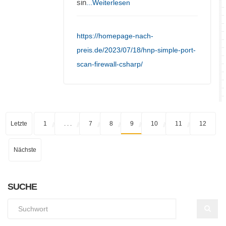
sin
...Weiterlesen
https://homepage-nach-
preis.de/2023/07/18/hnp-simple-port-
scan-firewall-csharp/
Letzte
1
. . .
7
8
9
10
11
12
Nächste
SUCHE