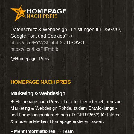
den
Datenschutz & Webdesign - Leistungen für DSGVO,
Wir 
Google Font und Cookies? ->
Dien
https://t.co/FYWSE5biLX
#DSGVO…
@Hom
https://t.co/LxsPiFmbIb
@Homepage_Preis
HOMEPAGE NACH PREIS
Marketing & Webdesign
★ Homepage nach Preis ist ein Tochterunternehmen von
Marketing & Webdesign Rohde, zudem Entwicklungs -
und Forschungsunternehmen (ID GER72663) für Internet
& moderne Medien. Homepage erstellen lassen.
» Mehr Informationen
|
» Team