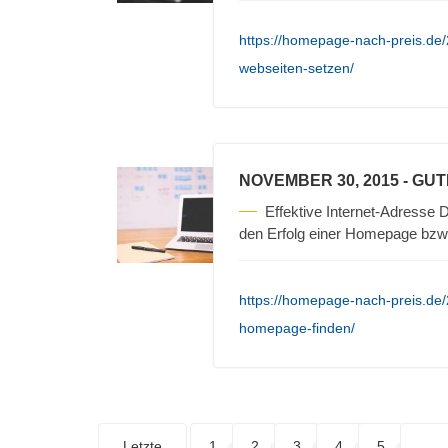
https://homepage-nach-preis.de/
webseiten-setzen/
NOVEMBER 30, 2015
- GU
Effektive Internet-Adresse D
den Erfolg einer Homepage bzw
https://homepage-nach-preis.de/
homepage-finden/
Letzte
1
2
3
4
5
. . .