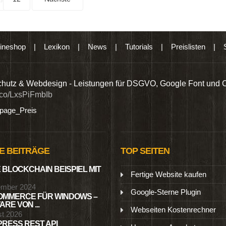
ineshop
|
Lexikon
|
News
|
Tutorials
|
Preislisten
|
hutz & Webdesign - Leistungen für DSGVO, Google Font und 
t.co/LxsPiFmbIb
age_Preis
E BEITRÄGE
TOP SEITEN
 BLOCKCHAIN BEISPIEL MIT
Fertige Website kaufen
ember 2024
Google-Sterne Plugin
MMERCE FÜR WINDOWS –
RE VON ...
Webseiten Kostenrechner
st 2026
RESS REST API