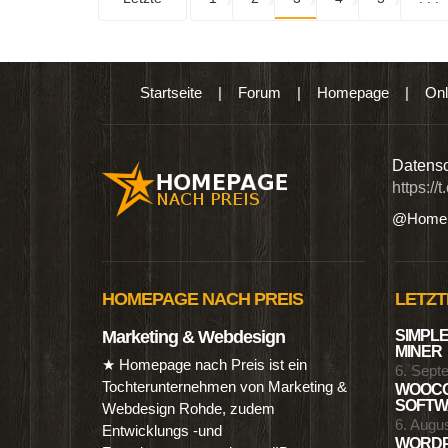
Startseite
|
Forum
|
Homepage
|
Onl
n digitalen Produkten wie Ebooks & DVDs.…
Datensc
https://
@Homep
HOMEPAGE NACH PREIS
LETZT
Marketing & Webdesign
SIMPLE
MINER
★ Homepage nach Preis ist ein
6. Sept
Tochterunternehmen von Marketing &
WOOCO
SOFTWA
Webdesign Rohde, zudem
6. Augu
Entwicklungs -und
WORDP