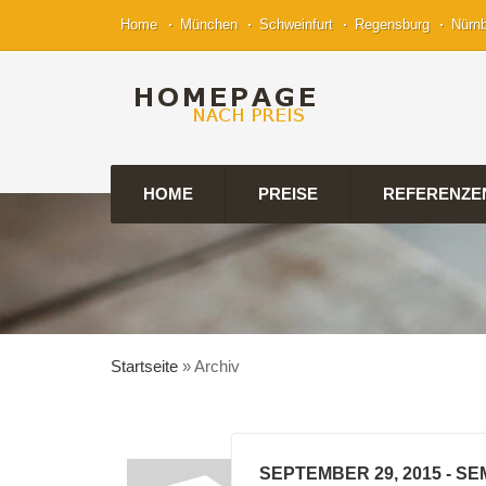
Home
München
Schweinfurt
Regensburg
Nürn
HOME
PREISE
REFERENZE
Startseite
»
Archiv
SEPTEMBER 29, 2015
- SE