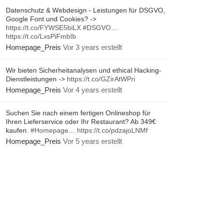
Datenschutz & Webdesign - Leistungen für DSGVO,
Google Font und Cookies? ->
https://t.co/FYWSE5biLX
#DSGVO
…
https://t.co/LxsPiFmbIb
Homepage_Preis
Vor 3 years erstellt
Wir bieten Sicherheitanalysen und ethical Hacking-
Dienstleistungen ->
https://t.co/GZirAtWPri
Homepage_Preis
Vor 4 years erstellt
Suchen Sie nach einem fertigen Onlineshop für
Ihren Lieferservice oder Ihr Restaurant? Ab 349€
kaufen.
#Homepage
…
https://t.co/pdzajoLNMf
Homepage_Preis
Vor 5 years erstellt