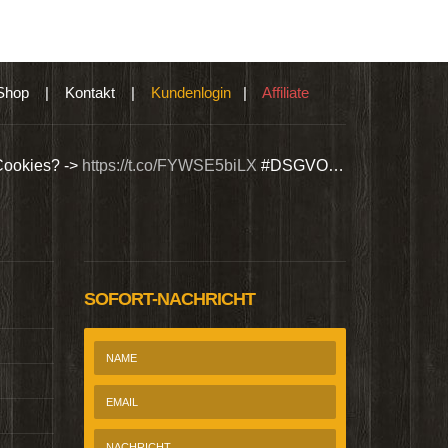
Shop
|
Kontakt
|
Kundenlogin
|
Affiliate
Cookies? ->
https://t.co/FYWSE5biLX
#DSGVO…
Wir bieten Si
@Homepage_P
SOFORT-NACHRICHT