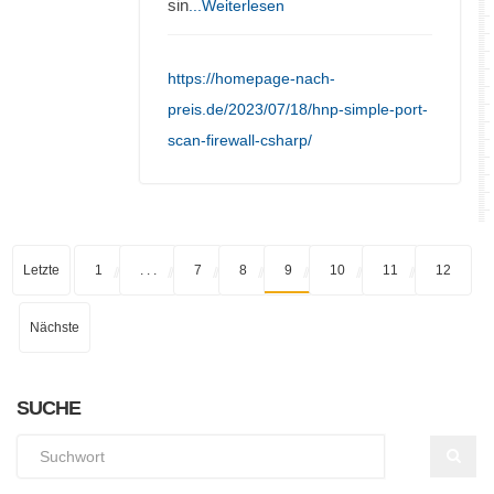
sin
...Weiterlesen
https://homepage-nach-
preis.de/2023/07/18/hnp-simple-port-
scan-firewall-csharp/
Letzte
1
. . .
7
8
9
10
11
12
Nächste
SUCHE