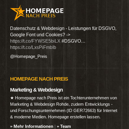
den
Datenschutz & Webdesign - Leistungen für DSGVO,
Wir 
Google Font und Cookies? ->
Dien
https://t.co/FYWSE5biLX
#DSGVO…
@Hom
https://t.co/LxsPiFmbIb
@Homepage_Preis
HOMEPAGE NACH PREIS
Marketing & Webdesign
★ Homepage nach Preis ist ein Tochterunternehmen von
Marketing & Webdesign Rohde, zudem Entwicklungs -
und Forschungsunternehmen (ID GER72663) für Internet
& moderne Medien. Homepage erstellen lassen.
» Mehr Informationen
|
» Team