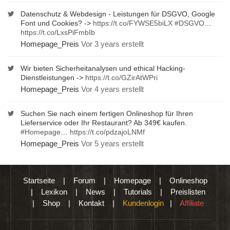
Datenschutz & Webdesign - Leistungen für DSGVO, Google
Font und Cookies? ->
https://t.co/FYWSE5biLX
#DSGVO
…
https://t.co/LxsPiFmbIb
Homepage_Preis
Vor 3 years erstellt
Wir bieten Sicherheitanalysen und ethical Hacking-
Dienstleistungen ->
https://t.co/GZirAtWPri
Homepage_Preis
Vor 4 years erstellt
Suchen Sie nach einem fertigen Onlineshop für Ihren
Lieferservice oder Ihr Restaurant? Ab 349€ kaufen.
#Homepage
…
https://t.co/pdzajoLNMf
Homepage_Preis
Vor 5 years erstellt
Startseite
|
Forum
|
Homepage
|
Onlineshop
|
Lexikon
|
News
|
Tutorials
|
Preislisten
|
Shop
|
Kontakt
|
Kundenlogin
|
Affiliate