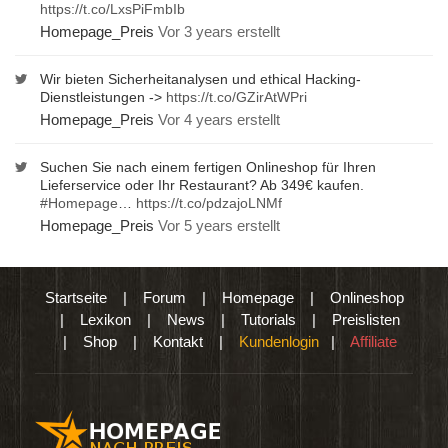
https://t.co/LxsPiFmbIb
Homepage_Preis
Vor 3 years erstellt
Wir bieten Sicherheitanalysen und ethical Hacking-
Dienstleistungen ->
https://t.co/GZirAtWPri
Homepage_Preis
Vor 4 years erstellt
Suchen Sie nach einem fertigen Onlineshop für Ihren
Lieferservice oder Ihr Restaurant? Ab 349€ kaufen.
#Homepage
…
https://t.co/pdzajoLNMf
Homepage_Preis
Vor 5 years erstellt
Startseite
|
Forum
|
Homepage
|
Onlineshop
|
Lexikon
|
News
|
Tutorials
|
Preislisten
|
Shop
|
Kontakt
|
Kundenlogin
|
Affiliate