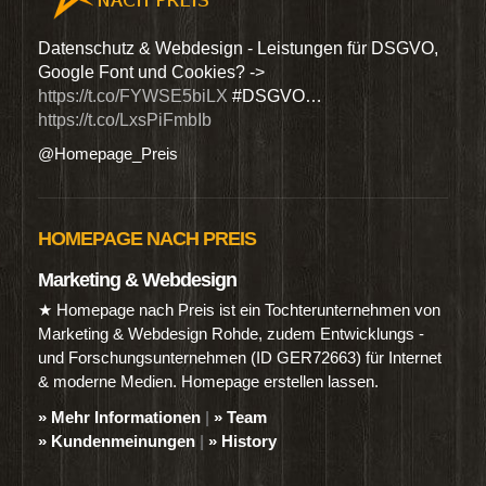
den
Datenschutz & Webdesign - Leistungen für DSGVO,
Wir 
Google Font und Cookies? ->
Dien
https://t.co/FYWSE5biLX
#DSGVO…
@Hom
https://t.co/LxsPiFmbIb
@Homepage_Preis
HOMEPAGE NACH PREIS
Marketing & Webdesign
★ Homepage nach Preis ist ein Tochterunternehmen von
Marketing & Webdesign Rohde, zudem Entwicklungs -
und Forschungsunternehmen (ID GER72663) für Internet
& moderne Medien. Homepage erstellen lassen.
» Mehr Informationen
|
» Team
» Kundenmeinungen
|
» History