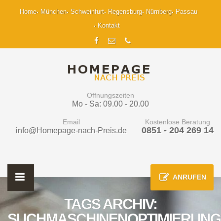
Home
München
Schweinfurt
Regensburg
Nürnberg
Passau
Kontakt
Öffnungszeiten
Mo - Sa: 09.00 - 20.00
Email
Kostenlose Beratung
0851 - 204 269 14
info@Homepage-nach-Preis.de
ANRUFEN
TAGS ARCHIV:
SUCHMASCHINENOPTIMIERUNG