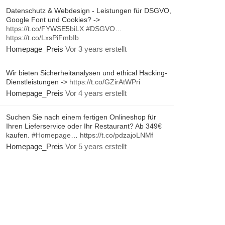
Datenschutz & Webdesign - Leistungen für DSGVO,
Google Font und Cookies? ->
https://t.co/FYWSE5biLX
#DSGVO
…
https://t.co/LxsPiFmbIb
Homepage_Preis
Vor 3 years erstellt
Wir bieten Sicherheitanalysen und ethical Hacking-
Dienstleistungen ->
https://t.co/GZirAtWPri
Homepage_Preis
Vor 4 years erstellt
Suchen Sie nach einem fertigen Onlineshop für
Ihren Lieferservice oder Ihr Restaurant? Ab 349€
kaufen.
#Homepage
…
https://t.co/pdzajoLNMf
Homepage_Preis
Vor 5 years erstellt