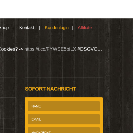
Shop
|
Kontakt
|
Kundenlogin
|
Affiliate
Cookies? ->
https://t.co/FYWSE5biLX
#DSGVO…
Wir bieten Si
@Homepage_P
SOFORT-NACHRICHT