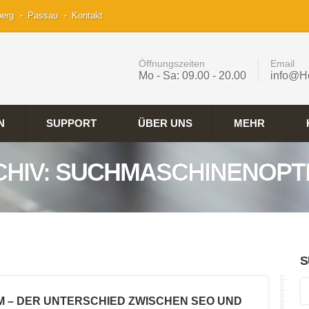
berg
Passau
Kontakt
Öffnungszeiten
Email
Mo - Sa: 09.00 - 20.00
info@H
N
SUPPORT
ÜBER UNS
MEHR
CHIV: SUCHMASCHINENOPT
S
M – DER UNTERSCHIED ZWISCHEN SEO UND