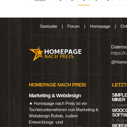
Startseite
|
Forum
|
Homepage
|
Onl
n digitalen Produkten wie Ebooks & DVDs.…
Datensc
https://
@Homep
HOMEPAGE NACH PREIS
LETZT
Marketing & Webdesign
SIMPLE
MINER
★ Homepage nach Preis ist ein
6. Sept
Tochterunternehmen von Marketing &
WOOCO
SOFTWA
Webdesign Rohde, zudem
5. Augu
Entwicklungs -und
WORDP