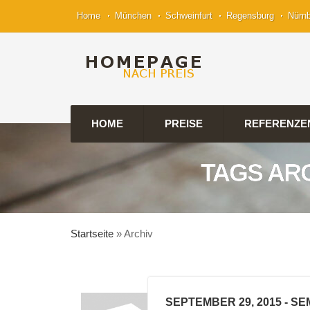
Home
München
Schweinfurt
Regensburg
Nürn
HOME
PREISE
REFERENZE
TAGS AR
Startseite
»
Archiv
SEPTEMBER 29, 2015
- SE