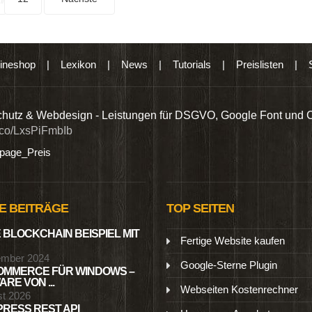
ineshop
|
Lexikon
|
News
|
Tutorials
|
Preislisten
|
hutz & Webdesign - Leistungen für DSGVO, Google Font und 
t.co/LxsPiFmbIb
age_Preis
E BEITRÄGE
TOP SEITEN
 BLOCKCHAIN BEISPIEL MIT
Fertige Website kaufen
ember 2024
Google-Sterne Plugin
MMERCE FÜR WINDOWS –
RE VON ...
Webseiten Kostenrechner
st 2026
RESS REST API