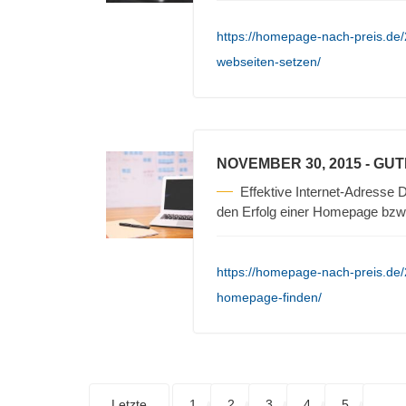
https://homepage-nach-preis.de/
webseiten-setzen/
NOVEMBER 30, 2015
- GU
Effektive Internet-Adresse D
den Erfolg einer Homepage bzw
https://homepage-nach-preis.de/
homepage-finden/
Letzte
1
2
3
4
5
. . .