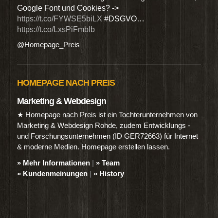
Google Font und Cookies? ->
Dien
https://t.co/FYWSE5biLX
#DSGVO…
@Hom
https://t.co/LxsPiFmbIb
@Homepage_Preis
HOMEPAGE NACH PREIS
Marketing & Webdesign
★ Homepage nach Preis ist ein Tochterunternehmen von
Marketing & Webdesign Rohde, zudem Entwicklungs -
und Forschungsunternehmen (ID GER72663) für Internet
& moderne Medien. Homepage erstellen lassen.
» Mehr Informationen
|
» Team
» Kundenmeinungen
|
» History