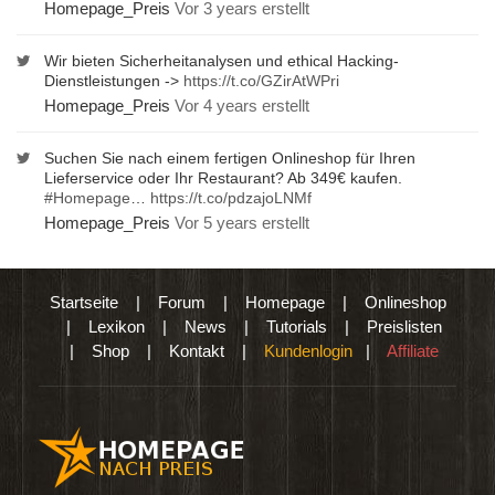
Homepage_Preis
Vor 3 years erstellt
Wir bieten Sicherheitanalysen und ethical Hacking-
Dienstleistungen ->
https://t.co/GZirAtWPri
Homepage_Preis
Vor 4 years erstellt
Suchen Sie nach einem fertigen Onlineshop für Ihren
Lieferservice oder Ihr Restaurant? Ab 349€ kaufen.
#Homepage
…
https://t.co/pdzajoLNMf
Homepage_Preis
Vor 5 years erstellt
Startseite
|
Forum
|
Homepage
|
Onlineshop
|
Lexikon
|
News
|
Tutorials
|
Preislisten
|
Shop
|
Kontakt
|
Kundenlogin
|
Affiliate