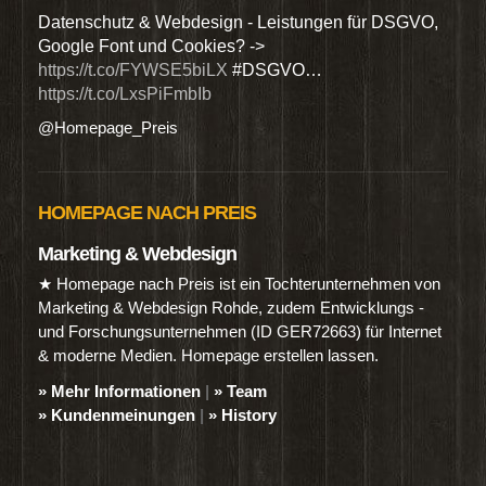
den
Datenschutz & Webdesign - Leistungen für DSGVO,
Wir 
Google Font und Cookies? ->
Dien
https://t.co/FYWSE5biLX
#DSGVO…
@Hom
https://t.co/LxsPiFmbIb
@Homepage_Preis
HOMEPAGE NACH PREIS
Marketing & Webdesign
★ Homepage nach Preis ist ein Tochterunternehmen von
Marketing & Webdesign Rohde, zudem Entwicklungs -
und Forschungsunternehmen (ID GER72663) für Internet
& moderne Medien. Homepage erstellen lassen.
» Mehr Informationen
|
» Team
» Kundenmeinungen
|
» History