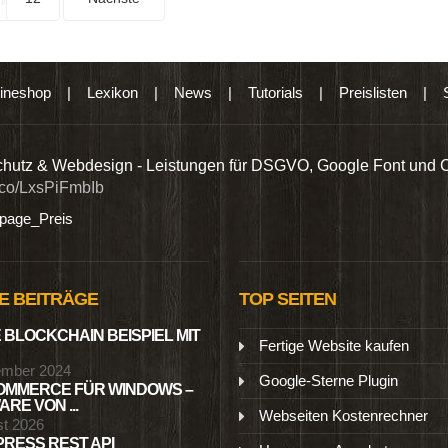
ineshop
|
Lexikon
|
News
|
Tutorials
|
Preislisten
|
hutz & Webdesign - Leistungen für DSGVO, Google Font und 
t.co/LxsPiFmbIb
age_Preis
E BEITRÄGE
TOP SEITEN
 BLOCKCHAIN BEISPIEL MIT
Fertige Website kaufen
ember 2024
Google-Sterne Plugin
MMERCE FÜR WINDOWS –
RE VON ...
Webseiten Kostenrechner
st 2026
RESS REST API