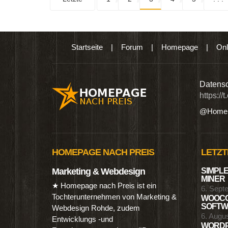
Startseite
|
Forum
|
Homepage
|
Onl
n digitalen Produkten wie Ebooks & DVDs.…
Datensc
https://
@Homep
HOMEPAGE NACH PREIS
LETZT
Marketing & Webdesign
SIMPLE
MINER
★ Homepage nach Preis ist ein
6. Sept
Tochterunternehmen von Marketing &
WOOCO
SOFTWA
Webdesign Rohde, zudem
6. Augu
Entwicklungs -und
WORDP