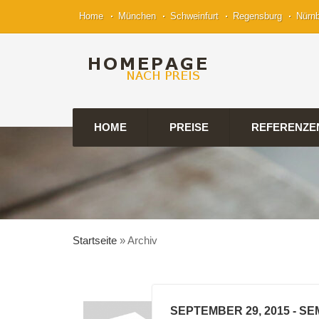
Home
München
Schweinfurt
Regensburg
Nürn
HOME
PREISE
REFERENZE
Startseite
»
Archiv
SEPTEMBER 29, 2015
- SE