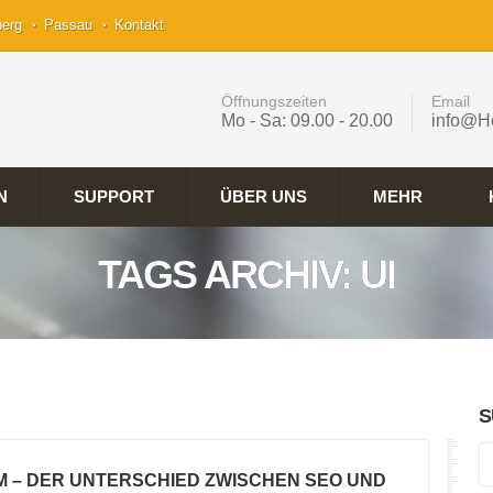
berg
Passau
Kontakt
Öffnungszeiten
Email
Mo - Sa: 09.00 - 20.00
info@H
N
SUPPORT
ÜBER UNS
MEHR
TAGS ARCHIV: UI
S
M – DER UNTERSCHIED ZWISCHEN SEO UND