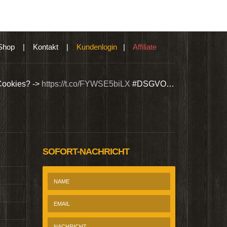
Shop
|
Kontakt
|
Kundenlogin
|
Affiliate
Cookies? ->
https://t.co/FYWSE5biLX
#DSGVO…
Wir bieten Si
@Homepage_P
SOFORT-NACHRICHT