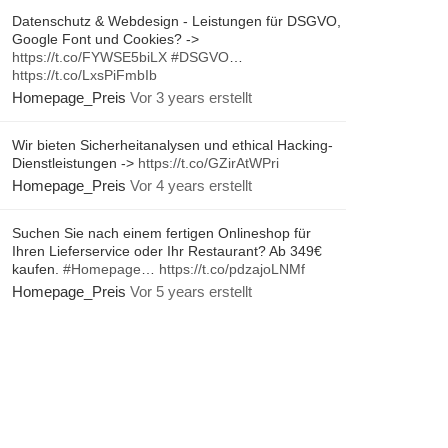
Datenschutz & Webdesign - Leistungen für DSGVO,
Google Font und Cookies? ->
https://t.co/FYWSE5biLX
#DSGVO
…
https://t.co/LxsPiFmbIb
Homepage_Preis
Vor 3 years erstellt
Wir bieten Sicherheitanalysen und ethical Hacking-
Dienstleistungen ->
https://t.co/GZirAtWPri
Homepage_Preis
Vor 4 years erstellt
Suchen Sie nach einem fertigen Onlineshop für
Ihren Lieferservice oder Ihr Restaurant? Ab 349€
kaufen.
#Homepage
…
https://t.co/pdzajoLNMf
Homepage_Preis
Vor 5 years erstellt