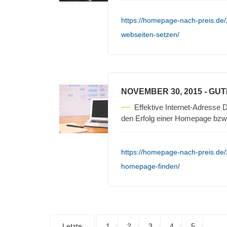
https://homepage-nach-preis.de/
webseiten-setzen/
NOVEMBER 30, 2015
- GU
Effektive Internet-Adresse D
den Erfolg einer Homepage bzw
https://homepage-nach-preis.de/
homepage-finden/
Letzte
1
2
3
4
5
. . .