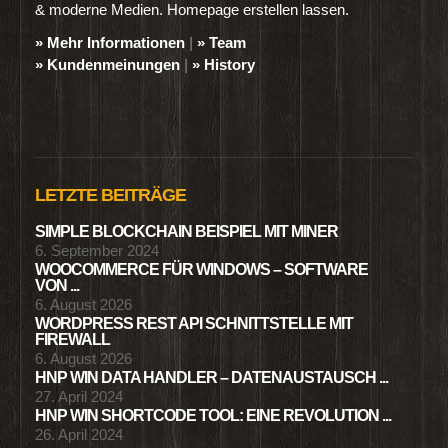
& moderne Medien. Homepage erstellen lassen.
» Mehr Informationen
|
» Team
» Kundenmeinungen
|
» History
LETZTE BEITRÄGE
SIMPLE BLOCKCHAIN BEISPIEL MIT MINER
6. September 2024
WOOCOMMERCE FÜR WINDOWS – SOFTWARE
VON ...
6. August 2026
WORDPRESS REST API SCHNITTSTELLE MIT
FIREWALL
6. August 2026
HNP WIN DATA HANDLER – DATENAUSTAUSCH ...
27. April 2024
HNP WIN SHORTCODE TOOL: EINE REVOLUTION ...
26. April 2024