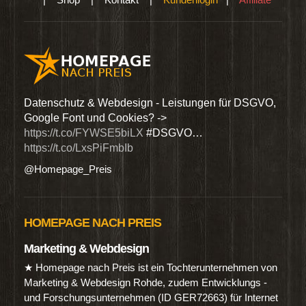
den
Datenschutz & Webdesign - Leistungen für DSGVO,
Wir 
Google Font und Cookies? ->
Dien
https://t.co/FYWSE5biLX
#DSGVO…
@Hom
https://t.co/LxsPiFmbIb
@Homepage_Preis
HOMEPAGE NACH PREIS
Marketing & Webdesign
★ Homepage nach Preis ist ein Tochterunternehmen von
Marketing & Webdesign Rohde, zudem Entwicklungs -
und Forschungsunternehmen (ID GER72663) für Internet