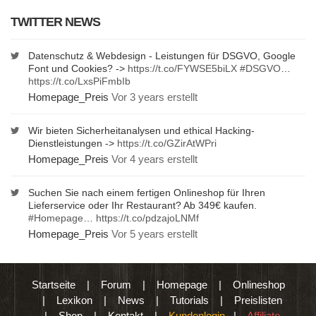
TWITTER NEWS
Datenschutz & Webdesign - Leistungen für DSGVO, Google
Font und Cookies? ->
https://t.co/FYWSE5biLX
#DSGVO
…
https://t.co/LxsPiFmbIb
Homepage_Preis
Vor 3 years erstellt
Wir bieten Sicherheitanalysen und ethical Hacking-
Dienstleistungen ->
https://t.co/GZirAtWPri
Homepage_Preis
Vor 4 years erstellt
Suchen Sie nach einem fertigen Onlineshop für Ihren
Lieferservice oder Ihr Restaurant? Ab 349€ kaufen.
#Homepage
…
https://t.co/pdzajoLNMf
Homepage_Preis
Vor 5 years erstellt
Startseite
|
Forum
|
Homepage
|
Onlineshop
|
Lexikon
|
News
|
Tutorials
|
Preislisten
|
Shop
|
Kontakt
|
Kundenlogin
|
Affiliate