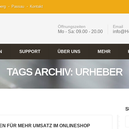
berg
Passau
Kontakt
Öffnungszeiten
Email
Mo - Sa: 09.00 - 20.00
info@H
N
SUPPORT
ÜBER UNS
MEHR
TAGS ARCHIV: URHEBER
S
EN FÜR MEHR UMSATZ IM ONLINESHOP