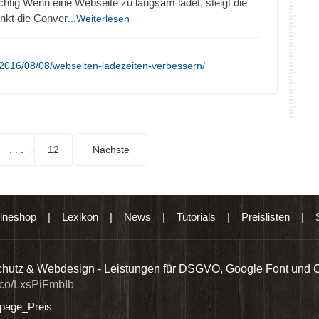
chtig Wenn eine Webseite zu langsam ladet, steigt die
nkt die Conver
...Weiterlesen
2016/08/08/webseiten-ladezeiten-verbessern/
. . .
12
Nächste
ineshop
|
Lexikon
|
News
|
Tutorials
|
Preislisten
|
hutz & Webdesign - Leistungen für DSGVO, Google Font und 
t.co/LxsPiFmbIb
age_Preis