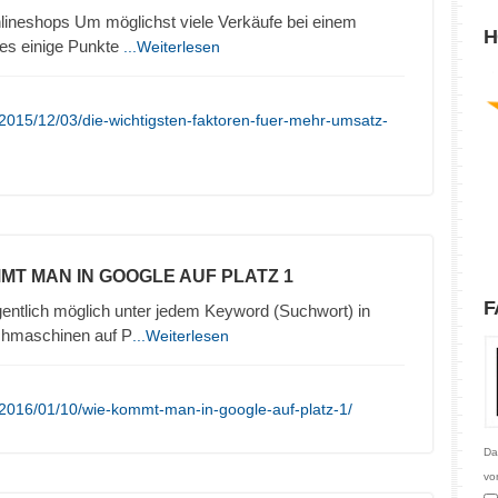
lineshops Um möglichst viele Verkäufe bei einem
H
 es einige Punkte
...Weiterlesen
2015/12/03/die-wichtigsten-faktoren-fuer-mehr-umsatz-
MMT MAN IN GOOGLE AUF PLATZ 1
F
gentlich möglich unter jedem Keyword (Suchwort) in
chmaschinen auf P
...Weiterlesen
/2016/01/10/wie-kommt-man-in-google-auf-platz-1/
Da
vo