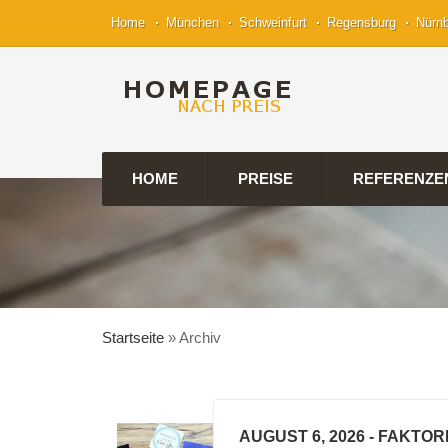
Home
München
Schweinfurt
Regensburg
Nürn
HOME
PREISE
REFERENZE
Startseite
»
Archiv
AUGUST 6, 2026
- FAKTOR