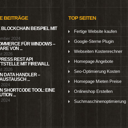
E BEITRÄGE
TOP SEITEN
 BLOCKCHAIN BEISPIEL MIT
Fertige Website kaufen
ember 2024
Google-Sterne Plugin
MMERCE FÜR WINDOWS –
RE VON ...
Webseiten Kostenrechner
st 2026
RESS REST API
Homepage Angebote
TSTELLE MIT FIREWALL
st 2026
Seo-Optimierung Kosten
N DATA HANDLER –
USTAUSCH ...
Homepage Mieten Preise
l 2024
N SHORTCODE TOOL: EINE
Onlineshop Erstellen
TION ...
l 2024
Suchmaschinenoptimierung