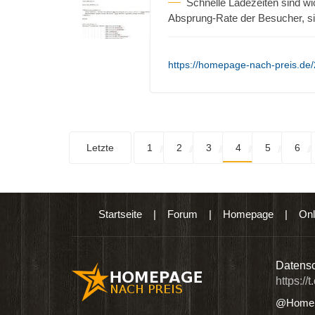
Schnelle Ladezeiten sind wi
Absprung-Rate der Besucher, si
https://homepage-nach-preis.de/
Letzte
1
2
3
4
5
6
Startseite
|
Forum
|
Homepage
|
Onl
n digitalen Produkten wie Ebooks & DVDs.…
Datensc
https://
@Homep