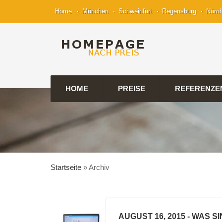
Home
München
Schweinfurt
Regensburg
Nürn
HOME
PREISE
REFERENZE
Startseite
»
Archiv
AUGUST 16, 2015
- WAS S