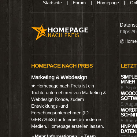
Startseite
|
Forum
|
Homepage
|
Onl
n digitalen Produkten wie Ebooks & DVDs.…
Datensc
https://
@Homep
HOMEPAGE NACH PREIS
LETZT
Marketing & Webdesign
SIMPLE
MINER
★ Homepage nach Preis ist ein
6. Sept
Tochterunternehmen von Marketing &
WOOCO
SOFTWA
Webdesign Rohde, zudem
5. Augu
Entwicklungs -und
WORDP
Forschungsunternehmen (ID
SCHNIT
GER72663) für Internet & moderne
5. Augu
Medien. Homepage erstellen lassen.
HNP WI
DATENA
» Mehr Informationen
|
» Team