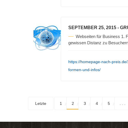
SEPTEMBER 25, 2015
- G
Webseiten für Business 1. F
gewissen Distanz zu Besuchern 
https://homepage-nach-preis.de
formen-und-infos/
Letzte
1
2
3
4
5
. . .