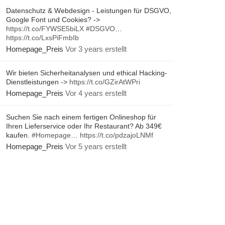
Datenschutz & Webdesign - Leistungen für DSGVO,
Google Font und Cookies? ->
https://t.co/FYWSE5biLX
#DSGVO
…
https://t.co/LxsPiFmbIb
Homepage_Preis
Vor 3 years erstellt
Wir bieten Sicherheitanalysen und ethical Hacking-
Dienstleistungen ->
https://t.co/GZirAtWPri
Homepage_Preis
Vor 4 years erstellt
Suchen Sie nach einem fertigen Onlineshop für
Ihren Lieferservice oder Ihr Restaurant? Ab 349€
kaufen.
#Homepage
…
https://t.co/pdzajoLNMf
Homepage_Preis
Vor 5 years erstellt