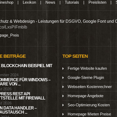
ineshop
|
Lexikon
|
News
|
Tutorials
|
Preislisten
|
hutz & Webdesign - Leistungen für DSGVO, Google Font und 
t.co/LxsPiFmbIb
age_Preis
E BEITRÄGE
TOP SEITEN
 BLOCKCHAIN BEISPIEL MIT
Fertige Website kaufen
ember 2024
Google-Sterne Plugin
MMERCE FÜR WINDOWS –
RE VON ...
Webseiten Kostenrechner
st 2026
RESS REST API
Homepage Angebote
TSTELLE MIT FIREWALL
st 2026
Seo-Optimierung Kosten
N DATA HANDLER –
USTAUSCH ...
Homepage Mieten Preise