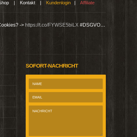
Shop
|
Kontakt
|
Kundenlogin
|
Affiliate
Cookies? ->
https://t.co/FYWSE5biLX
#DSGVO…
Wir bieten Si
@Homepage_P
SOFORT-NACHRICHT