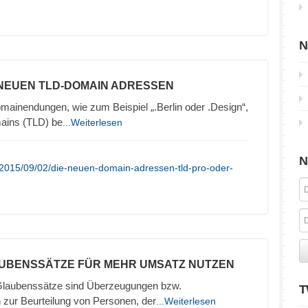
N
 NEUEN TLD-DOMAIN ADRESSEN
inendungen, wie zum Beispiel „.Berlin oder .Design“,
ains (TLD) be
...Weiterlesen
N
/2015/09/02/die-neuen-domain-adressen-tld-pro-oder-
AUBENSSÄTZE FÜR MEHR UMSATZ NUTZEN
Glaubenssätze sind Überzeugungen bzw.
T
r Beurteilung von Personen, der
...Weiterlesen