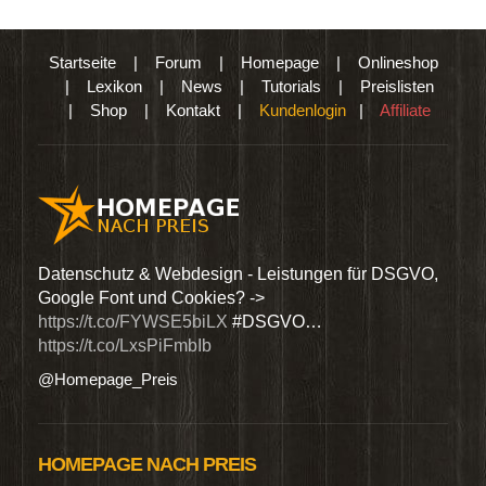
Startseite
|
Forum
|
Homepage
|
Onlineshop
|
Lexikon
|
News
|
Tutorials
|
Preislisten
|
Shop
|
Kontakt
|
Kundenlogin
|
Affiliate
den
Datenschutz & Webdesign - Leistungen für DSGVO,
Wir 
Google Font und Cookies? ->
Dien
https://t.co/FYWSE5biLX
#DSGVO…
@Hom
https://t.co/LxsPiFmbIb
@Homepage_Preis
HOMEPAGE NACH PREIS