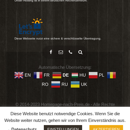
Unser Hosting ist in einem deutschen Rechenzentrum.
Diese Webseite nutzt eine sichere & verschlüsselte Übertragung.
Automatische Übersetzung:
EN
FR
DE
HU
PL
RO
RU
UK
© 2014-2023 Homepage-nach-Preis.de - Alle Rechte
vorbehalten.
Diese Website benutzt notwendige Cookies. Wenn Sie die
Impressum
-
Datenschutz
-
Geschäftsbedingungen
Website weiter nutzen, gehen wir von Ihrem Einverständnis aus.
→ Datenschutz
EINSTELLUNGEN
AKZEPTIEREN