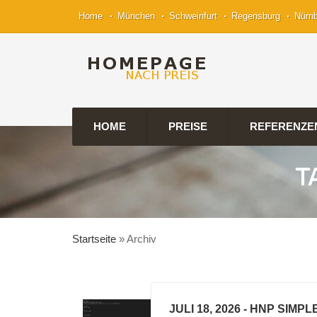
Home
München
Schweinfurt
Regensburg
Nürn
HOME
PREISE
REFERENZE
T
Startseite
»
Archiv
JULI 18, 2026
- HNP SIMP