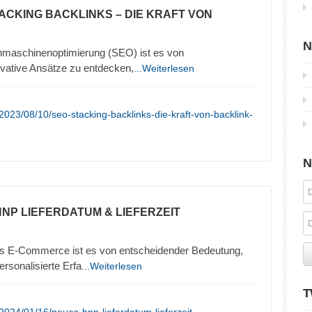
TACKING BACKLINKS – DIE KRAFT VON
N
chmaschinenoptimierung (SEO) ist es von
vative Ansätze zu entdecken,
...Weiterlesen
023/08/10/seo-stacking-backlinks-die-kraft-von-backlink-
N
HNP LIEFERDATUM & LIEFERZEIT
es E-Commerce ist es von entscheidender Bedeutung,
rsonalisierte Erfa
...Weiterlesen
T