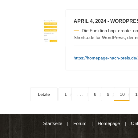
APRIL 4, 2024
- WORDPRE
Die Funktion hnp_create_non
Shortcode für WordPress, der e
https://homepage-nach-preis.de/
Letzte
1
. . .
8
9
10
1
Startseite
|
Forum
|
Homepage
|
Onl