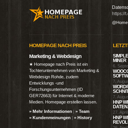
n digitalen Produkten wie Ebooks & DVDs.…
Datensc
https://
@Homep
HOMEPAGE NACH PREIS
LETZT
Marketing & Webdesign
SIMPLE
MINER
★ Homepage nach Preis ist ein
6. Sept
Tochterunternehmen von Marketing &
WOOCO
SOFTWA
Webdesign Rohde, zudem
7. Augu
Entwicklungs -und
WORDP
Forschungsunternehmen (ID
SCHNIT
GER72663) für Internet & moderne
7. Augu
Medien. Homepage erstellen lassen.
HNP WI
DATENA
» Mehr Informationen
|
» Team
27. Apri
» Kundenmeinungen
|
» History
HNP WI
REVOLU
26. Apri