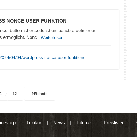
SS NONCE USER FUNKTION
ce_button_shortcode ist ein benutzerdefinierter
s ermöglicht, Nonc
...Weiterlesen
2024/04/04/wordpress-nonce-user-funktion/
1
12
Nächste
ineshop
|
Lexikon
|
News
|
Tutorials
|
Preislisten
|