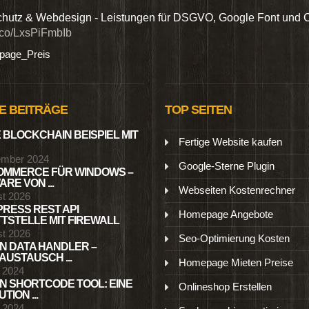
hutz & Webdesign - Leistungen für DSGVO, Google Font und 
t.co/LxsPiFmbIb
age_Preis
E BEITRÄGE
TOP SEITEN
 BLOCKCHAIN BEISPIEL MIT
Fertige Website kaufen
ember 2024
Google-Sterne Plugin
MMERCE FÜR WINDOWS –
RE VON ...
Webseiten Kostenrechner
st 2026
RESS REST API
Homepage Angebote
TSTELLE MIT FIREWALL
st 2026
Seo-Optimierung Kosten
N DATA HANDLER –
USTAUSCH ...
Homepage Mieten Preise
l 2024
N SHORTCODE TOOL: EINE
Onlineshop Erstellen
TION ...
l 2024