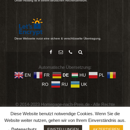
Unser Hosting ist in einem deutschen Rechenzentrum.
Diese Webseite nutzt eine sichere & verschlüsselte Übertragung.
Automatische Übersetzung:
EN
FR
DE
HU
PL
RO
RU
UK
© 2014-2023 Homepage-nach-Preis.de - Alle Rechte
vorbehalten.
Diese Website benutzt notwendige Cookies. Wenn Sie die
Impressum
-
Datenschutz
-
Geschäftsbedingungen
Website weiter nutzen, gehen wir von Ihrem Einverständnis aus.
→ Datenschutz
EINSTELLUNGEN
AKZEPTIEREN