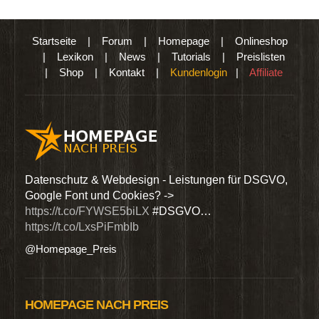
Startseite
|
Forum
|
Homepage
|
Onlineshop
|
Lexikon
|
News
|
Tutorials
|
Preislisten
|
Shop
|
Kontakt
|
Kundenlogin
|
Affiliate
den
Datenschutz & Webdesign - Leistungen für DSGVO,
Wir 
Google Font und Cookies? ->
Dien
https://t.co/FYWSE5biLX
#DSGVO…
@Hom
https://t.co/LxsPiFmbIb
@Homepage_Preis
HOMEPAGE NACH PREIS