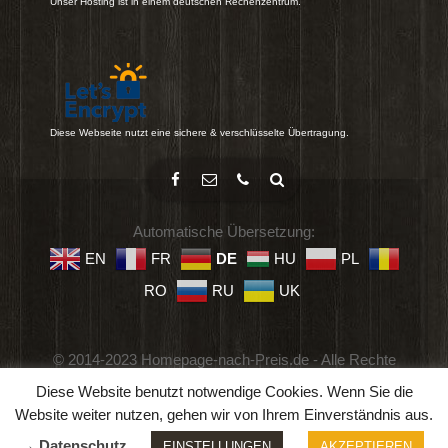
Unser Hosting ist in einem deutschen Rechenzentrum.
Diese Webseite nutzt eine sichere & verschlüsselte Übertragung.
Automatische Übersetzung:
EN
FR
DE
HU
PL
RO
RU
UK
© 2014-2023 Homepage-nach-Preis.de - Alle Rechte
vorbehalten.
Diese Website benutzt notwendige Cookies. Wenn Sie die
Impressum
-
Datenschutz
-
Geschäftsbedingungen
Website weiter nutzen, gehen wir von Ihrem Einverständnis aus.
→ Datenschutz
EINSTELLUNGEN
AKZEPTIEREN