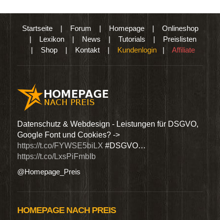
Startseite
|
Forum
|
Homepage
|
Onlineshop
|
Lexikon
|
News
|
Tutorials
|
Preislisten
|
Shop
|
Kontakt
|
Kundenlogin
|
Affiliate
den
Datenschutz & Webdesign - Leistungen für DSGVO,
Wir 
Google Font und Cookies? ->
Dien
https://t.co/FYWSE5biLX
#DSGVO…
@Hom
https://t.co/LxsPiFmbIb
@Homepage_Preis
HOMEPAGE NACH PREIS