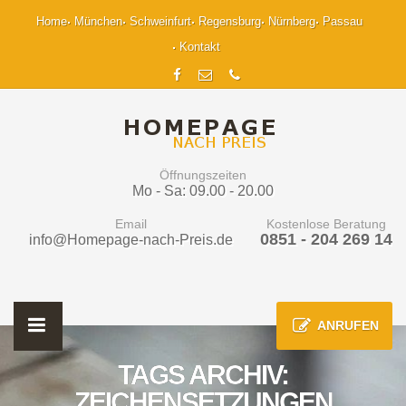
Home
München
Schweinfurt
Regensburg
Nürnberg
Passau
Kontakt
Öffnungszeiten
Mo - Sa: 09.00 - 20.00
Email
Kostenlose Beratung
0851 - 204 269 14
info@Homepage-nach-Preis.de
ANRUFEN
TAGS ARCHIV:
ZEICHENSETZUNGEN