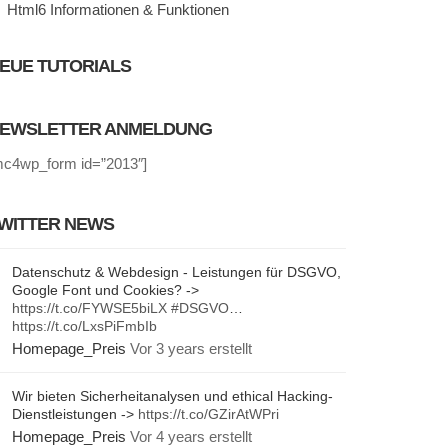
Html6 Informationen & Funktionen
EUE TUTORIALS
EWSLETTER ANMELDUNG
mc4wp_form id=”2013″]
WITTER NEWS
Datenschutz & Webdesign - Leistungen für DSGVO,
Google Font und Cookies? ->
https://t.co/FYWSE5biLX
#DSGVO
…
https://t.co/LxsPiFmbIb
Homepage_Preis
Vor 3 years erstellt
Wir bieten Sicherheitanalysen und ethical Hacking-
Dienstleistungen ->
https://t.co/GZirAtWPri
Homepage_Preis
Vor 4 years erstellt