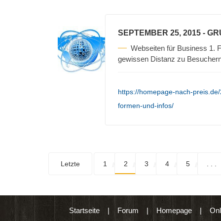
SEPTEMBER 25, 2015
- G
Webseiten für Business 1. F
gewissen Distanz zu Besuchern 
https://homepage-nach-preis.de
formen-und-infos/
Letzte
1
2
3
4
5
. . .
Startseite
|
Forum
|
Homepage
|
Onl