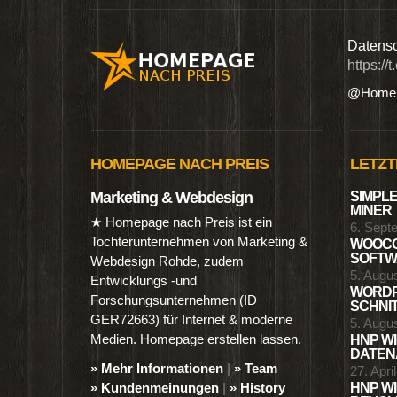
n digitalen Produkten wie Ebooks & DVDs.…
Datensc
https://
@Homep
HOMEPAGE NACH PREIS
LETZT
Marketing & Webdesign
SIMPLE
MINER
★ Homepage nach Preis ist ein
6. Sept
Tochterunternehmen von Marketing &
WOOCO
SOFTWA
Webdesign Rohde, zudem
5. Augu
Entwicklungs -und
WORDP
Forschungsunternehmen (ID
SCHNIT
GER72663) für Internet & moderne
5. Augu
Medien. Homepage erstellen lassen.
HNP WI
DATENA
» Mehr Informationen
|
» Team
27. Apri
» Kundenmeinungen
|
» History
HNP WI