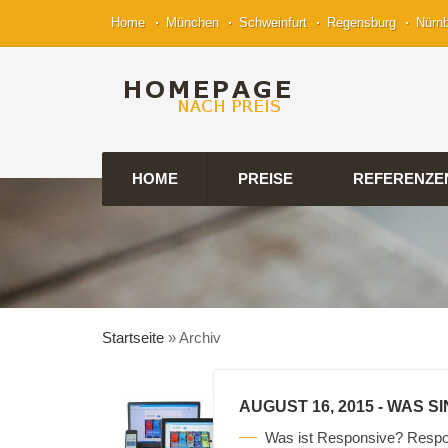
Home
München
Schweinfurt
Regensburg
Nürn
HOME
PREISE
REFERENZE
Startseite
»
Archiv
AUGUST 16, 2015
- WAS S
Was ist Responsive? Respo