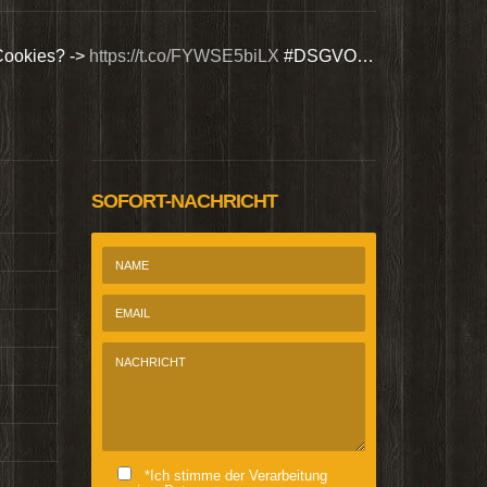
Cookies? ->
https://t.co/FYWSE5biLX
#DSGVO…
Wir bieten Si
@Homepage_P
SOFORT-NACHRICHT
*Ich stimme der Verarbeitung