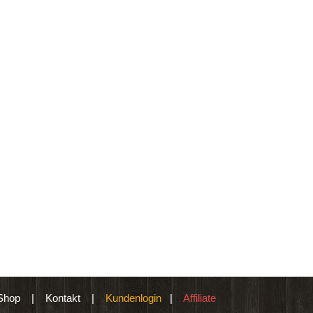
Shop
|
Kontakt
|
Kundenlogin
|
Affiliate