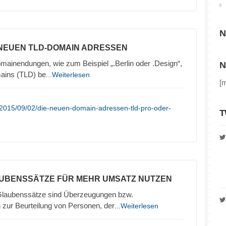
N
 NEUEN TLD-DOMAIN ADRESSEN
inendungen, wie zum Beispiel „.Berlin oder .Design“,
N
ains (TLD) be
...Weiterlesen
[
/2015/09/02/die-neuen-domain-adressen-tld-pro-oder-
T
AUBENSSÄTZE FÜR MEHR UMSATZ NUTZEN
Glaubenssätze sind Überzeugungen bzw.
r Beurteilung von Personen, der
...Weiterlesen