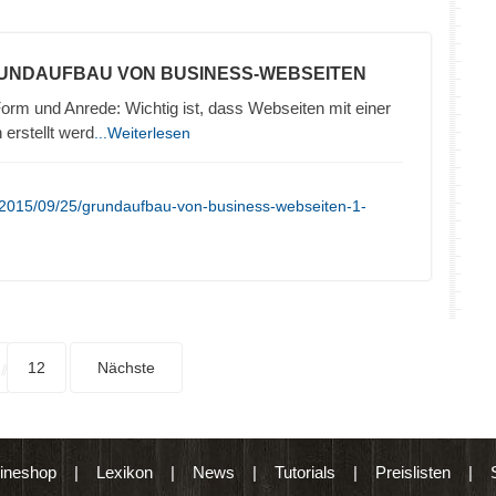
RUNDAUFBAU VON BUSINESS-WEBSEITEN
orm und Anrede: Wichtig ist, dass Webseiten mit einer
erstellt werd
...Weiterlesen
/2015/09/25/grundaufbau-von-business-webseiten-1-
12
Nächste
ineshop
|
Lexikon
|
News
|
Tutorials
|
Preislisten
|