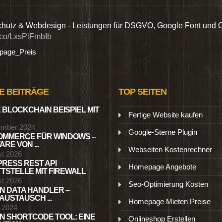
hutz & Webdesign - Leistungen für DSGVO, Google Font und 
t.co/LxsPiFmbIb
age_Preis
E BEITRÄGE
TOP SEITEN
 BLOCKCHAIN BEISPIEL MIT
Fertige Website kaufen
ember 2024
Google-Sterne Plugin
MMERCE FÜR WINDOWS –
RE VON ...
Webseiten Kostenrechner
st 2026
RESS REST API
Homepage Angebote
TSTELLE MIT FIREWALL
st 2026
Seo-Optimierung Kosten
N DATA HANDLER –
USTAUSCH ...
Homepage Mieten Preise
l 2024
N SHORTCODE TOOL: EINE
Onlineshop Erstellen