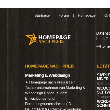
Startseite
|
Forum
|
Homepage
|
Onl
n digitalen Produkten wie Ebooks & DVDs.…
Datensc
https://
@Homep
HOMEPAGE NACH PREIS
LETZT
Marketing & Webdesign
SIMPLE
MINER
★ Homepage nach Preis ist ein
6. Sept
Tochterunternehmen von Marketing &
WOOCO
SOFTWA
Webdesign Rohde, zudem
7. Augu
Entwicklungs -und
WORDP
Forschungsunternehmen (ID
SCHNIT
GER72663) für Internet & moderne