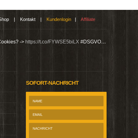
Shop
|
Kontakt
|
Kundenlogin
|
Affiliate
Cookies? ->
https://t.co/FYWSE5biLX
#DSGVO…
Wir bieten Si
@Homepage_P
SOFORT-NACHRICHT