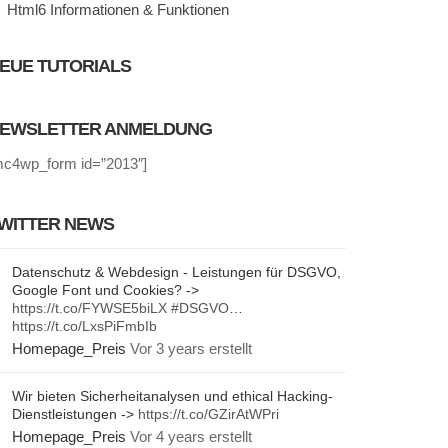
Html6 Informationen & Funktionen
EUE TUTORIALS
EWSLETTER ANMELDUNG
mc4wp_form id=”2013″]
WITTER NEWS
Datenschutz & Webdesign - Leistungen für DSGVO,
Google Font und Cookies? ->
https://t.co/FYWSE5biLX
#DSGVO
…
https://t.co/LxsPiFmbIb
Homepage_Preis
Vor 3 years erstellt
Wir bieten Sicherheitanalysen und ethical Hacking-
Dienstleistungen ->
https://t.co/GZirAtWPri
Homepage_Preis
Vor 4 years erstellt