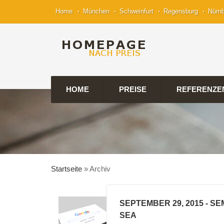
Home
München
Schweinfurt
Regensburg
Nürn
HOME
PREISE
REFERENZE
Startseite
»
Archiv
SEPTEMBER 29, 2015
- SE
SEA