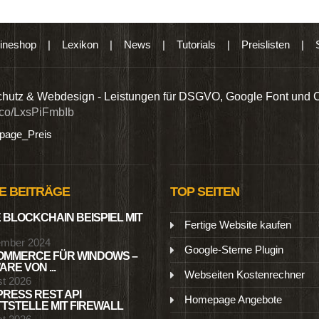
ineshop
|
Lexikon
|
News
|
Tutorials
|
Preislisten
|
hutz & Webdesign - Leistungen für DSGVO, Google Font und 
t.co/LxsPiFmbIb
age_Preis
E BEITRÄGE
TOP SEITEN
 BLOCKCHAIN BEISPIEL MIT
Fertige Website kaufen
ember 2024
Google-Sterne Plugin
MMERCE FÜR WINDOWS –
RE VON ...
Webseiten Kostenrechner
st 2026
RESS REST API
Homepage Angebote
TSTELLE MIT FIREWALL