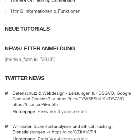
Höhere Onlineshop Conversion
Html6 Informationen & Funktionen
NEUE TUTORIALS
NEWSLETTER ANMELDUNG
[mc4wp_form id=”2013″]
TWITTER NEWS
Datenschutz & Webdesign - Leistungen für DSGVO, Google
Font und Cookies? ->
https://t.co/FYWSE5biLX
#DSGVO
…
https://t.co/LxsPiFmbIb
Homepage_Preis
Vor 3 years erstellt
Wir bieten Sicherheitanalysen und ethical Hacking-
Dienstleistungen ->
https://t.co/GZirAtWPri
Homepage_Preis
Vor 4 years erstellt