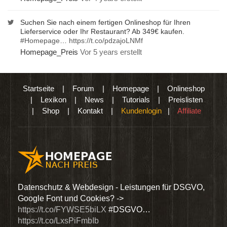
Suchen Sie nach einem fertigen Onlineshop für Ihren
Lieferservice oder Ihr Restaurant? Ab 349€ kaufen.
#Homepage
…
https://t.co/pdzajoLNMf
Homepage_Preis
Vor 5 years erstellt
Startseite
|
Forum
|
Homepage
|
Onlineshop
|
Lexikon
|
News
|
Tutorials
|
Preislisten
|
Shop
|
Kontakt
|
Kundenlogin
|
Affiliate
den
Datenschutz & Webdesign - Leistungen für DSGVO,
Wir 
Google Font und Cookies? ->
Dien
https://t.co/FYWSE5biLX
#DSGVO…
@Hom
https://t.co/LxsPiFmbIb