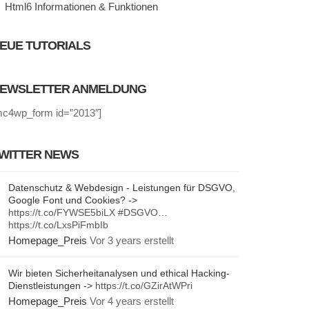
Html6 Informationen & Funktionen
EUE TUTORIALS
EWSLETTER ANMELDUNG
mc4wp_form id=”2013″]
WITTER NEWS
Datenschutz & Webdesign - Leistungen für DSGVO,
Google Font und Cookies? ->
https://t.co/FYWSE5biLX
#DSGVO
…
https://t.co/LxsPiFmbIb
Homepage_Preis
Vor 3 years erstellt
Wir bieten Sicherheitanalysen und ethical Hacking-
Dienstleistungen ->
https://t.co/GZirAtWPri
Homepage_Preis
Vor 4 years erstellt