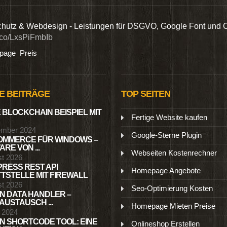
hutz & Webdesign - Leistungen für DSGVO, Google Font und 
t.co/LxsPiFmbIb
age_Preis
E BEITRÄGE
TOP SEITEN
 BLOCKCHAIN BEISPIEL MIT
Fertige Website kaufen
ember 2024
Google-Sterne Plugin
MMERCE FÜR WINDOWS –
RE VON ...
Webseiten Kostenrechner
st 2026
RESS REST API
Homepage Angebote
TSTELLE MIT FIREWALL
st 2026
Seo-Optimierung Kosten
N DATA HANDLER –
USTAUSCH ...
Homepage Mieten Preise
l 2024
N SHORTCODE TOOL: EINE
Onlineshop Erstellen