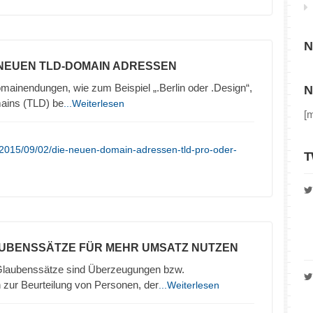
N
 NEUEN TLD-DOMAIN ADRESSEN
inendungen, wie zum Beispiel „.Berlin oder .Design“,
N
ains (TLD) be
...Weiterlesen
[
/2015/09/02/die-neuen-domain-adressen-tld-pro-oder-
T
AUBENSSÄTZE FÜR MEHR UMSATZ NUTZEN
Glaubenssätze sind Überzeugungen bzw.
r Beurteilung von Personen, der
...Weiterlesen