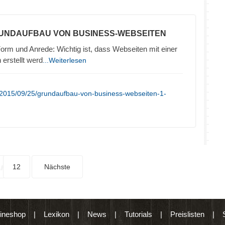
RUNDAUFBAU VON BUSINESS-WEBSEITEN
orm und Anrede: Wichtig ist, dass Webseiten mit einer
erstellt werd
...Weiterlesen
/2015/09/25/grundaufbau-von-business-webseiten-1-
12
Nächste
ineshop
|
Lexikon
|
News
|
Tutorials
|
Preislisten
|