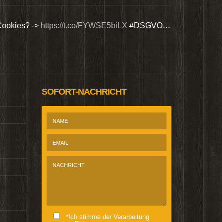
Cookies? ->
https://t.co/FYWSE5biLX
#DSGVO…
Wir bieten Si
@Homepage_P
SOFORT-NACHRICHT
*Ich stimme der Verarbeitung