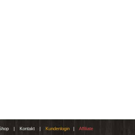
Shop
|
Kontakt
|
Kundenlogin
|
Affiliate