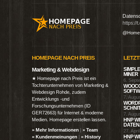
n digitalen Produkten wie Ebooks & DVDs.…
Datensc
https://
@Homep
HOMEPAGE NACH PREIS
LETZT
Marketing & Webdesign
SIMPLE
MINER
★ Homepage nach Preis ist ein
6. Sept
Tochterunternehmen von Marketing &
WOOCO
SOFTWA
Webdesign Rohde, zudem
7. Augu
Entwicklungs -und
WORDP
Forschungsunternehmen (ID
SCHNIT
GER72663) für Internet & moderne
7. Augu
Medien. Homepage erstellen lassen.
HNP WI
DATENA
» Mehr Informationen
|
» Team
27. Apri
» Kundenmeinungen
|
» History
HNP WI