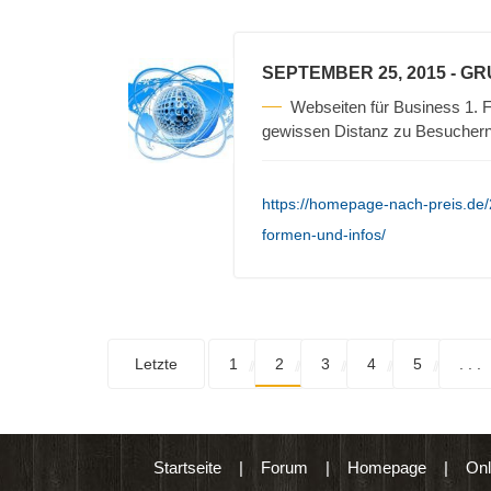
SEPTEMBER 25, 2015
- G
Webseiten für Business 1. F
gewissen Distanz zu Besuchern 
https://homepage-nach-preis.de
formen-und-infos/
Letzte
1
2
3
4
5
. . .
Startseite
|
Forum
|
Homepage
|
Onl