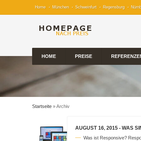
Home
München
Schweinfurt
Regensburg
Nürn
HOME
PREISE
REFERENZE
Startseite
»
Archiv
AUGUST 16, 2015
- WAS S
Was ist Responsive? Respo