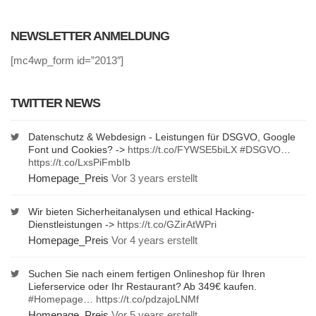
NEWSLETTER ANMELDUNG
[mc4wp_form id=”2013″]
TWITTER NEWS
Datenschutz & Webdesign - Leistungen für DSGVO, Google
Font und Cookies? ->
https://t.co/FYWSE5biLX
#DSGVO
…
https://t.co/LxsPiFmbIb
Homepage_Preis
Vor 3 years erstellt
Wir bieten Sicherheitanalysen und ethical Hacking-
Dienstleistungen ->
https://t.co/GZirAtWPri
Homepage_Preis
Vor 4 years erstellt
Suchen Sie nach einem fertigen Onlineshop für Ihren
Lieferservice oder Ihr Restaurant? Ab 349€ kaufen.
#Homepage
…
https://t.co/pdzajoLNMf
Homepage_Preis
Vor 5 years erstellt