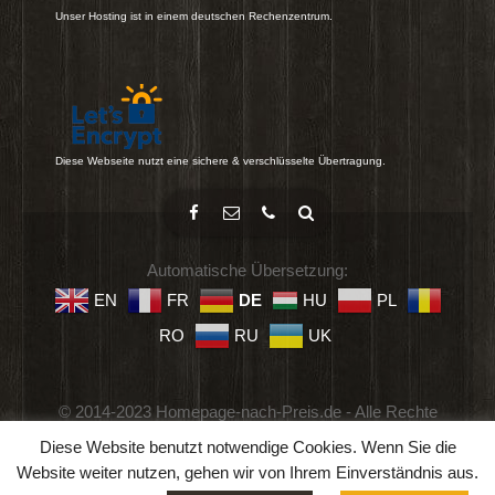
Unser Hosting ist in einem deutschen Rechenzentrum.
Diese Webseite nutzt eine sichere & verschlüsselte Übertragung.
Automatische Übersetzung:
EN
FR
DE
HU
PL
RO
RU
UK
© 2014-2023 Homepage-nach-Preis.de - Alle Rechte
vorbehalten.
Diese Website benutzt notwendige Cookies. Wenn Sie die
Impressum
-
Datenschutz
-
Geschäftsbedingungen
Website weiter nutzen, gehen wir von Ihrem Einverständnis aus.