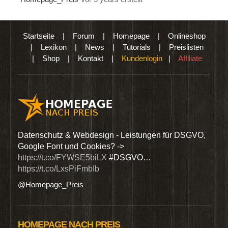
Startseite
|
Forum
|
Homepage
|
Onlineshop
|
Lexikon
|
News
|
Tutorials
|
Preislisten
|
Shop
|
Kontakt
|
Kundenlogin
|
Affiliate
den
Datenschutz & Webdesign - Leistungen für DSGVO,
Wir 
Google Font und Cookies? ->
Dien
https://t.co/FYWSE5biLX
#DSGVO…
@Hom
https://t.co/LxsPiFmbIb
@Homepage_Preis
HOMEPAGE NACH PREIS