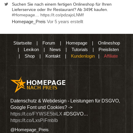
Suchen Sie nach einem fertigen Onlineshop für Ihren
Lieferservice oder Ihr Restaurant? Ab 349€ kaufen.
#Homepage
…
https://t.co/pdzajoLNMf
Homepage_Preis
Vor 5 years erstellt
Startseite
|
Forum
|
Homepage
|
Onlineshop
|
Lexikon
|
News
|
Tutorials
|
Preislisten
|
Shop
|
Kontakt
|
Kundenlogin
|
Affiliate
den
Datenschutz & Webdesign - Leistungen für DSGVO,
Wir 
Google Font und Cookies? ->
Dien
https://t.co/FYWSE5biLX
#DSGVO…
@Hom
https://t.co/LxsPiFmbIb
@Homepage_Preis