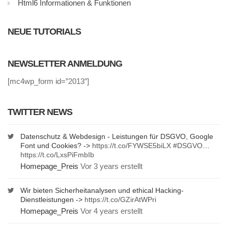
Html6 Informationen & Funktionen
NEUE TUTORIALS
NEWSLETTER ANMELDUNG
[mc4wp_form id=”2013″]
TWITTER NEWS
Datenschutz & Webdesign - Leistungen für DSGVO, Google
Font und Cookies? ->
https://t.co/FYWSE5biLX
#DSGVO
…
https://t.co/LxsPiFmbIb
Homepage_Preis
Vor 3 years erstellt
Wir bieten Sicherheitanalysen und ethical Hacking-
Dienstleistungen ->
https://t.co/GZirAtWPri
Homepage_Preis
Vor 4 years erstellt