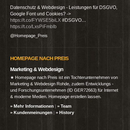
den
Datenschutz & Webdesign - Leistungen für DSGVO,
Wir 
Google Font und Cookies? ->
Dien
https://t.co/FYWSE5biLX
#DSGVO…
@Hom
https://t.co/LxsPiFmbIb
@Homepage_Preis
HOMEPAGE NACH PREIS
Marketing & Webdesign
★ Homepage nach Preis ist ein Tochterunternehmen von
Marketing & Webdesign Rohde, zudem Entwicklungs -
und Forschungsunternehmen (ID GER72663) für Internet
& moderne Medien. Homepage erstellen lassen.
» Mehr Informationen
|
» Team
» Kundenmeinungen
|
» History