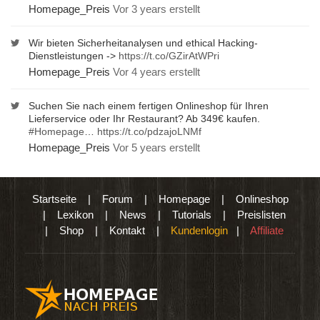
Homepage_Preis
Vor 3 years erstellt
Wir bieten Sicherheitanalysen und ethical Hacking-
Dienstleistungen ->
https://t.co/GZirAtWPri
Homepage_Preis
Vor 4 years erstellt
Suchen Sie nach einem fertigen Onlineshop für Ihren
Lieferservice oder Ihr Restaurant? Ab 349€ kaufen.
#Homepage
…
https://t.co/pdzajoLNMf
Homepage_Preis
Vor 5 years erstellt
Startseite
|
Forum
|
Homepage
|
Onlineshop
|
Lexikon
|
News
|
Tutorials
|
Preislisten
|
Shop
|
Kontakt
|
Kundenlogin
|
Affiliate