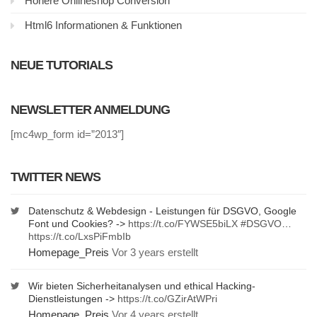
Höhere Onlineshop Conversion
Html6 Informationen & Funktionen
NEUE TUTORIALS
NEWSLETTER ANMELDUNG
[mc4wp_form id=”2013″]
TWITTER NEWS
Datenschutz & Webdesign - Leistungen für DSGVO, Google
Font und Cookies? ->
https://t.co/FYWSE5biLX
#DSGVO
…
https://t.co/LxsPiFmbIb
Homepage_Preis
Vor 3 years erstellt
Wir bieten Sicherheitanalysen und ethical Hacking-
Dienstleistungen ->
https://t.co/GZirAtWPri
Homepage_Preis
Vor 4 years erstellt