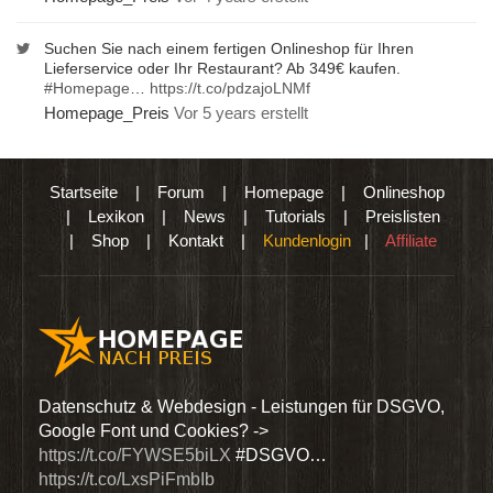
Suchen Sie nach einem fertigen Onlineshop für Ihren
Lieferservice oder Ihr Restaurant? Ab 349€ kaufen.
#Homepage
…
https://t.co/pdzajoLNMf
Homepage_Preis
Vor 5 years erstellt
Startseite
|
Forum
|
Homepage
|
Onlineshop
|
Lexikon
|
News
|
Tutorials
|
Preislisten
|
Shop
|
Kontakt
|
Kundenlogin
|
Affiliate
den
Datenschutz & Webdesign - Leistungen für DSGVO,
Wir 
Google Font und Cookies? ->
Dien
https://t.co/FYWSE5biLX
#DSGVO…
@Hom
https://t.co/LxsPiFmbIb