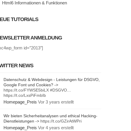
Html6 Informationen & Funktionen
EUE TUTORIALS
EWSLETTER ANMELDUNG
mc4wp_form id=”2013″]
WITTER NEWS
Datenschutz & Webdesign - Leistungen für DSGVO,
Google Font und Cookies? ->
https://t.co/FYWSE5biLX
#DSGVO
…
https://t.co/LxsPiFmbIb
Homepage_Preis
Vor 3 years erstellt
Wir bieten Sicherheitanalysen und ethical Hacking-
Dienstleistungen ->
https://t.co/GZirAtWPri
Homepage_Preis
Vor 4 years erstellt