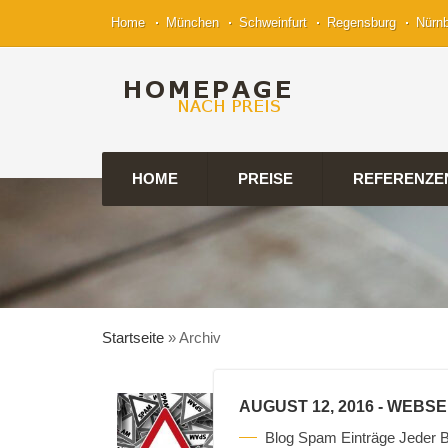
Home
München
Schweinfurt
Regensburg
Nürn
HOME
PREISE
REFERENZE
Startseite
»
Archiv
AUGUST 12, 2016
- WEBSE
Blog Spam Einträge Jeder B