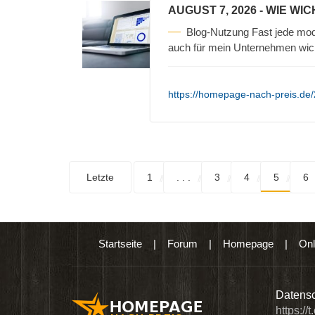
AUGUST 7, 2026
- WIE WIC
Blog-Nutzung Fast jede mod
auch für mein Unternehmen wic
https://homepage-nach-preis.de/2
Letzte
1
. . .
3
4
5
6
Startseite
|
Forum
|
Homepage
|
Onl
n digitalen Produkten wie Ebooks & DVDs.…
Datensc
https://