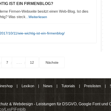
HTIG IST EIN FIRMENBLOG?
erne Firmen-Webseite besitzt einen Web-Blog. Ist dies
htig? Was steck
...Weiterlesen
017/10/11/wie-wichtig-ist-ein-firmenblog/
7
. . .
12
Nächste
ineshop
|
Lexikon
|
News
|
Tutorials
|
Preislisten
|
hutz & Webdesign - Leistungen für DSGVO, Google Font und 
t.co/LxsPiFmbIb