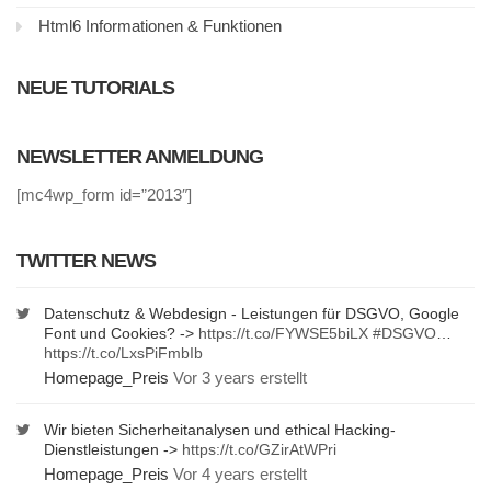
Html6 Informationen & Funktionen
NEUE TUTORIALS
NEWSLETTER ANMELDUNG
[mc4wp_form id=”2013″]
TWITTER NEWS
Datenschutz & Webdesign - Leistungen für DSGVO, Google
Font und Cookies? ->
https://t.co/FYWSE5biLX
#DSGVO
…
https://t.co/LxsPiFmbIb
Homepage_Preis
Vor 3 years erstellt
Wir bieten Sicherheitanalysen und ethical Hacking-
Dienstleistungen ->
https://t.co/GZirAtWPri
Homepage_Preis
Vor 4 years erstellt