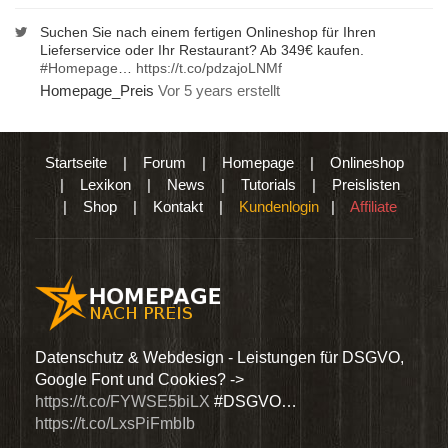
Suchen Sie nach einem fertigen Onlineshop für Ihren
Lieferservice oder Ihr Restaurant? Ab 349€ kaufen.
#Homepage
…
https://t.co/pdzajoLNMf
Homepage_Preis
Vor 5 years erstellt
Startseite
|
Forum
|
Homepage
|
Onlineshop
|
Lexikon
|
News
|
Tutorials
|
Preislisten
|
Shop
|
Kontakt
|
Kundenlogin
|
Affiliate
den
Datenschutz & Webdesign - Leistungen für DSGVO,
Wir 
Google Font und Cookies? ->
Dien
https://t.co/FYWSE5biLX
#DSGVO…
@Hom
https://t.co/LxsPiFmbIb