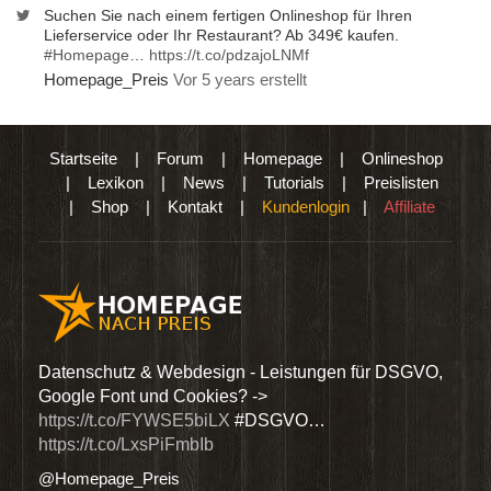
Suchen Sie nach einem fertigen Onlineshop für Ihren
Lieferservice oder Ihr Restaurant? Ab 349€ kaufen.
#Homepage
…
https://t.co/pdzajoLNMf
Homepage_Preis
Vor 5 years erstellt
Startseite
|
Forum
|
Homepage
|
Onlineshop
|
Lexikon
|
News
|
Tutorials
|
Preislisten
|
Shop
|
Kontakt
|
Kundenlogin
|
Affiliate
den
Datenschutz & Webdesign - Leistungen für DSGVO,
Wir 
Google Font und Cookies? ->
Dien
https://t.co/FYWSE5biLX
#DSGVO…
@Hom
https://t.co/LxsPiFmbIb
@Homepage_Preis