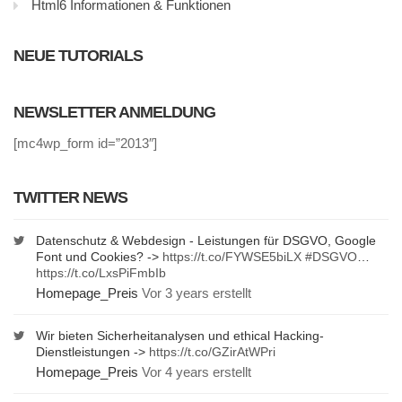
Html6 Informationen & Funktionen
NEUE TUTORIALS
NEWSLETTER ANMELDUNG
[mc4wp_form id=”2013″]
TWITTER NEWS
Datenschutz & Webdesign - Leistungen für DSGVO, Google
Font und Cookies? ->
https://t.co/FYWSE5biLX
#DSGVO
…
https://t.co/LxsPiFmbIb
Homepage_Preis
Vor 3 years erstellt
Wir bieten Sicherheitanalysen und ethical Hacking-
Dienstleistungen ->
https://t.co/GZirAtWPri
Homepage_Preis
Vor 4 years erstellt