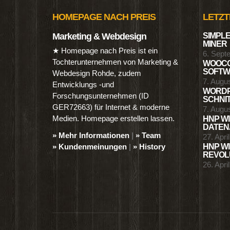
HOMEPAGE NACH PREIS
LETZT
Marketing & Webdesign
SIMPLE
MINER
★ Homepage nach Preis ist ein
6. Sept
Tochterunternehmen von Marketing &
WOOCO
SOFTWA
Webdesign Rohde, zudem
7. Augu
Entwicklungs -und
WORDP
Forschungsunternehmen (ID
SCHNIT
GER72663) für Internet & moderne
7. Augu
Medien. Homepage erstellen lassen.
HNP WI
DATENA
» Mehr Informationen
|
» Team
27. Apri
» Kundenmeinungen
|
» History
HNP WI
REVOLU
26. Apri