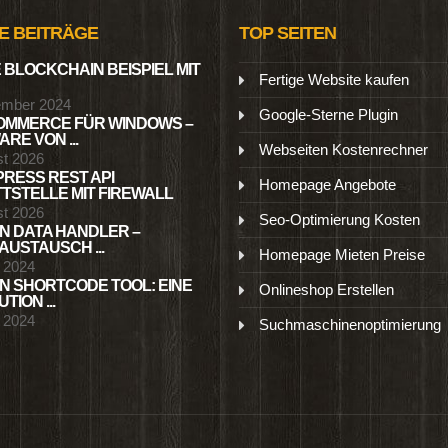
E BEITRÄGE
TOP SEITEN
 BLOCKCHAIN BEISPIEL MIT
Fertige Website kaufen
ember 2024
Google-Sterne Plugin
MMERCE FÜR WINDOWS –
RE VON ...
Webseiten Kostenrechner
st 2026
RESS REST API
Homepage Angebote
TSTELLE MIT FIREWALL
st 2026
Seo-Optimierung Kosten
N DATA HANDLER –
USTAUSCH ...
Homepage Mieten Preise
l 2024
N SHORTCODE TOOL: EINE
Onlineshop Erstellen
TION ...
l 2024
Suchmaschinenoptimierung