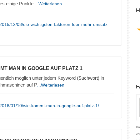
 es einige Punkte
...Weiterlesen
H
2015/12/03/die-wichtigsten-faktoren-fuer-mehr-umsatz-
MMT MAN IN GOOGLE AUF PLATZ 1
gentlich möglich unter jedem Keyword (Suchwort) in
chmaschinen auf P
...Weiterlesen
F
/2016/01/10/wie-kommt-man-in-google-auf-platz-1/
Da
vo