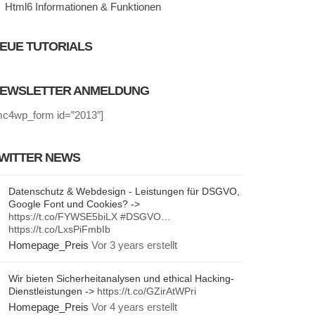
Html6 Informationen & Funktionen
EUE TUTORIALS
EWSLETTER ANMELDUNG
mc4wp_form id=”2013″]
WITTER NEWS
Datenschutz & Webdesign - Leistungen für DSGVO,
Google Font und Cookies? ->
https://t.co/FYWSE5biLX
#DSGVO
…
https://t.co/LxsPiFmbIb
Homepage_Preis
Vor 3 years erstellt
Wir bieten Sicherheitanalysen und ethical Hacking-
Dienstleistungen ->
https://t.co/GZirAtWPri
Homepage_Preis
Vor 4 years erstellt