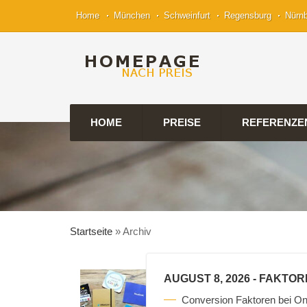
Home
München
Schweinfurt
Regensburg
Nürn
HOME
PREISE
REFERENZE
Startseite
»
Archiv
AUGUST 8, 2026
- FAKTOR
Conversion Faktoren bei On