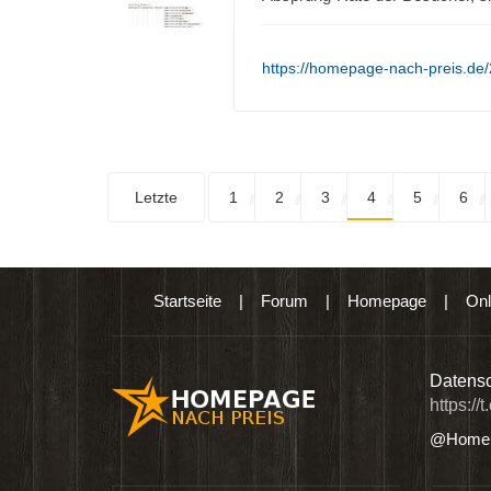
https://homepage-nach-preis.de/
Letzte
1
2
3
4
5
6
Startseite
|
Forum
|
Homepage
|
Onl
n digitalen Produkten wie Ebooks & DVDs.…
Datensc
https://
@Homep