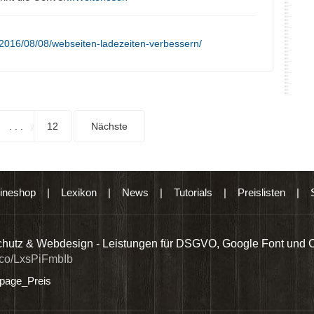
2016/08/08/webseiten-ladezeiten-verbessern/
. . .
12
Nächste
ineshop
|
Lexikon
|
News
|
Tutorials
|
Preislisten
|
hutz & Webdesign - Leistungen für DSGVO, Google Font und 
t.co/LxsPiFmbIb
age_Preis