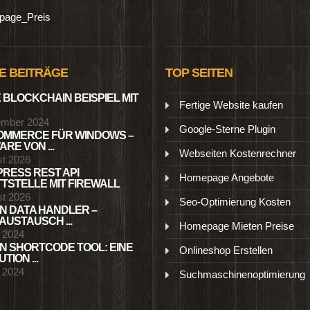
age_Preis
E BEITRÄGE
TOP SEITEN
 BLOCKCHAIN BEISPIEL MIT
Fertige Website kaufen
ember 2024
Google-Sterne Plugin
MMERCE FÜR WINDOWS –
RE VON ...
Webseiten Kostenrechner
st 2026
RESS REST API
Homepage Angebote
TSTELLE MIT FIREWALL
st 2026
Seo-Optimierung Kosten
N DATA HANDLER –
USTAUSCH ...
Homepage Mieten Preise
l 2024
N SHORTCODE TOOL: EINE
Onlineshop Erstellen
TION ...
l 2024
Suchmaschinenoptimierung