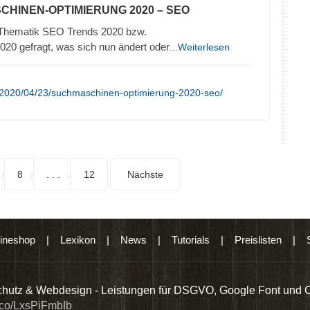
CHINEN-OPTIMIERUNG 2020 – SEO
r Thematik SEO Trends 2020 bzw.
20 gefragt, was sich nun ändert oder
...Weiterlesen
/2020/04/23/suchmaschinen-optimierung-2020-seo/
8
. . .
12
Nächste
ineshop
|
Lexikon
|
News
|
Tutorials
|
Preislisten
|
hutz & Webdesign - Leistungen für DSGVO, Google Font und 
t.co/LxsPiFmbIb