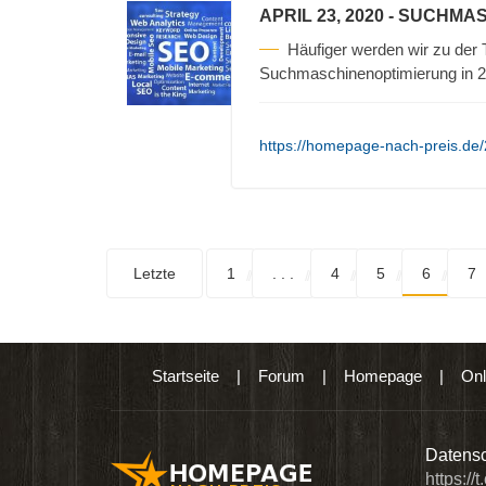
APRIL 23, 2020
- SUCHMAS
Häufiger werden wir zu de
Suchmaschinenoptimierung in 20
https://homepage-nach-preis.de
Letzte
1
. . .
4
5
6
7
Startseite
|
Forum
|
Homepage
|
Onl
n digitalen Produkten wie Ebooks & DVDs.…
Datensc
https://