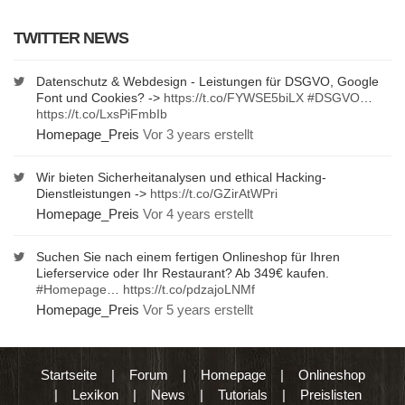
TWITTER NEWS
Datenschutz & Webdesign - Leistungen für DSGVO, Google
Font und Cookies? ->
https://t.co/FYWSE5biLX
#DSGVO
…
https://t.co/LxsPiFmbIb
Homepage_Preis
Vor 3 years erstellt
Wir bieten Sicherheitanalysen und ethical Hacking-
Dienstleistungen ->
https://t.co/GZirAtWPri
Homepage_Preis
Vor 4 years erstellt
Suchen Sie nach einem fertigen Onlineshop für Ihren
Lieferservice oder Ihr Restaurant? Ab 349€ kaufen.
#Homepage
…
https://t.co/pdzajoLNMf
Homepage_Preis
Vor 5 years erstellt
Startseite
|
Forum
|
Homepage
|
Onlineshop
|
Lexikon
|
News
|
Tutorials
|
Preislisten