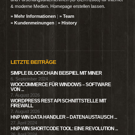
& moderne Medien. Homepage erstellen lassen.
» Mehr Informationen
|
» Team
» Kundenmeinungen
|
» History
LETZTE BEITRÄGE
SIMPLE BLOCKCHAIN BEISPIEL MIT MINER
6. September 2024
WOOCOMMERCE FÜR WINDOWS – SOFTWARE
VON ...
7. August 2026
WORDPRESS REST API SCHNITTSTELLE MIT
FIREWALL
7. August 2026
HNP WIN DATA HANDLER – DATENAUSTAUSCH ...
27. April 2024
HNP WIN SHORTCODE TOOL: EINE REVOLUTION ...
26. April 2024