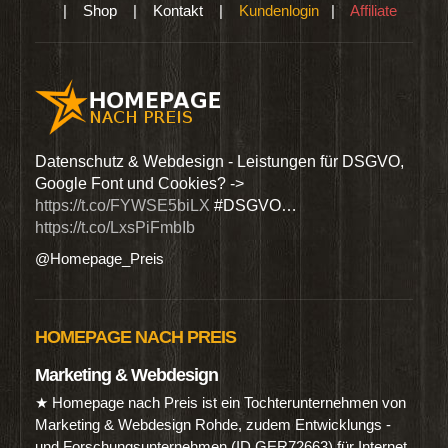
|
Shop
|
Kontakt
|
Kundenlogin
|
Affiliate
den
Datenschutz & Webdesign - Leistungen für DSGVO,
Wir 
Google Font und Cookies? ->
Dien
https://t.co/FYWSE5biLX
#DSGVO…
@Hom
https://t.co/LxsPiFmbIb
@Homepage_Preis
HOMEPAGE NACH PREIS
Marketing & Webdesign
★ Homepage nach Preis ist ein Tochterunternehmen von
Marketing & Webdesign Rohde, zudem Entwicklungs -
und Forschungsunternehmen (ID GER72663) für Internet