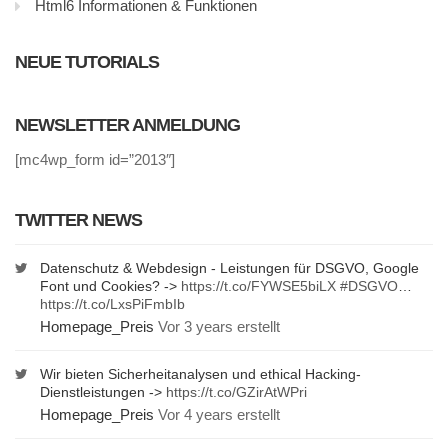
Html6 Informationen & Funktionen
NEUE TUTORIALS
NEWSLETTER ANMELDUNG
[mc4wp_form id=”2013″]
TWITTER NEWS
Datenschutz & Webdesign - Leistungen für DSGVO, Google
Font und Cookies? ->
https://t.co/FYWSE5biLX
#DSGVO
…
https://t.co/LxsPiFmbIb
Homepage_Preis
Vor 3 years erstellt
Wir bieten Sicherheitanalysen und ethical Hacking-
Dienstleistungen ->
https://t.co/GZirAtWPri
Homepage_Preis
Vor 4 years erstellt