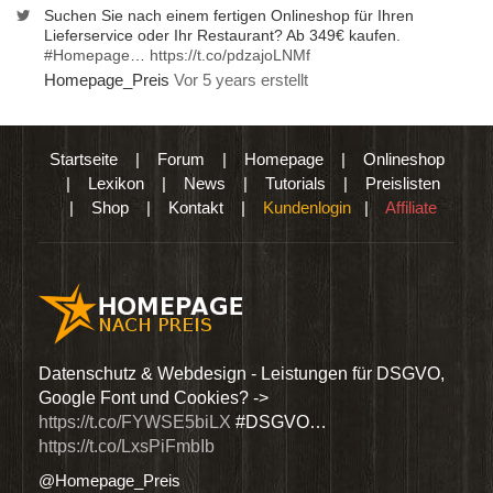
Suchen Sie nach einem fertigen Onlineshop für Ihren
Lieferservice oder Ihr Restaurant? Ab 349€ kaufen.
#Homepage
…
https://t.co/pdzajoLNMf
Homepage_Preis
Vor 5 years erstellt
Startseite
|
Forum
|
Homepage
|
Onlineshop
|
Lexikon
|
News
|
Tutorials
|
Preislisten
|
Shop
|
Kontakt
|
Kundenlogin
|
Affiliate
den
Datenschutz & Webdesign - Leistungen für DSGVO,
Wir 
Google Font und Cookies? ->
Dien
https://t.co/FYWSE5biLX
#DSGVO…
@Hom
https://t.co/LxsPiFmbIb
@Homepage_Preis