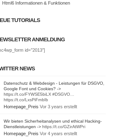
Html6 Informationen & Funktionen
EUE TUTORIALS
EWSLETTER ANMELDUNG
mc4wp_form id=”2013″]
WITTER NEWS
Datenschutz & Webdesign - Leistungen für DSGVO,
Google Font und Cookies? ->
https://t.co/FYWSE5biLX
#DSGVO
…
https://t.co/LxsPiFmbIb
Homepage_Preis
Vor 3 years erstellt
Wir bieten Sicherheitanalysen und ethical Hacking-
Dienstleistungen ->
https://t.co/GZirAtWPri
Homepage_Preis
Vor 4 years erstellt