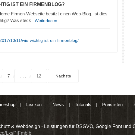
HTIG IST EIN FIRMENBLOG?
erne Firmen-Webseite besitzt einen Web-Blog. Ist dies
htig? Was steck
...Weiterlesen
017/10/11/wie-wichtig-ist-ein-firmenblog/
7
. . .
12
Nächste
ineshop
|
Lexikon
|
News
|
Tutorials
|
Preislisten
|
hutz & Webdesign - Leistungen für DSGVO, Google Font und 
t.co/LxsPiFmbIb