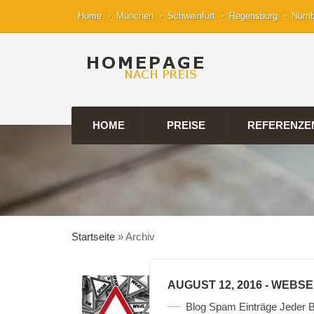
Home
München
Schweinfurt
Regensburg
Nürn
HOME
PREISE
REFERENZE
Startseite
»
Archiv
AUGUST 12, 2016
- WEBSE
Blog Spam Einträge Jeder B