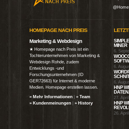
@Homep
HOMEPAGE NACH PREIS
LETZT
Marketing & Webdesign
SIMPLE
MINER
★ Homepage nach Preis ist ein
6. Sept
Tochterunternehmen von Marketing &
WOOCO
SOFTWA
Webdesign Rohde, zudem
6. Augu
Entwicklungs -und
WORDP
Forschungsunternehmen (ID
SCHNIT
GER72663) für Internet & moderne
6. Augu
Medien. Homepage erstellen lassen.
HNP WI
DATENA
» Mehr Informationen
|
» Team
27. Apri
» Kundenmeinungen
|
» History
HNP WI
REVOLU
26. Apri