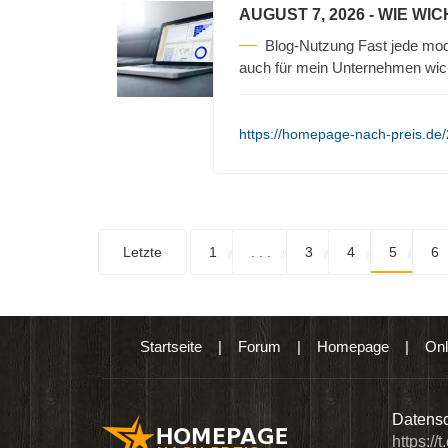
AUGUST 7, 2026
- WIE WIC
Blog-Nutzung Fast jede mod
auch für mein Unternehmen wic
https://homepage-nach-preis.de/2
Letzte
1
. . .
3
4
5
6
Startseite
|
Forum
|
Homepage
|
Onl
n digitalen Produkten wie Ebooks & DVDs.…
Datensc
https://