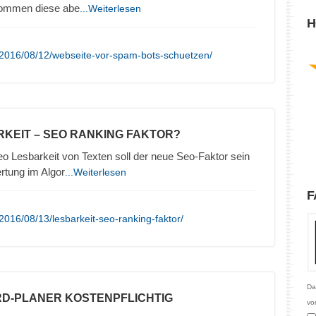
kommen diese abe
...Weiterlesen
H
/2016/08/12/webseite-vor-spam-bots-schuetzen/
RKEIT – SEO RANKING FAKTOR?
o Lesbarkeit von Texten soll der neue Seo-Faktor sein
rtung im Algor
...Weiterlesen
F
016/08/13/lesbarkeit-seo-ranking-faktor/
Da
D-PLANER KOSTENPFLICHTIG
vo