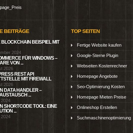
age_Preis
E BEITRÄGE
TOP SEITEN
 BLOCKCHAIN BEISPIEL MIT
Fertige Website kaufen
ember 2024
Google-Sterne Plugin
MMERCE FÜR WINDOWS –
RE VON ...
Webseiten Kostenrechner
st 2026
RESS REST API
Homepage Angebote
TSTELLE MIT FIREWALL
st 2026
Seo-Optimierung Kosten
N DATA HANDLER –
USTAUSCH ...
Homepage Mieten Preise
l 2024
N SHORTCODE TOOL: EINE
Onlineshop Erstellen
TION ...
l 2024
Suchmaschinenoptimierung