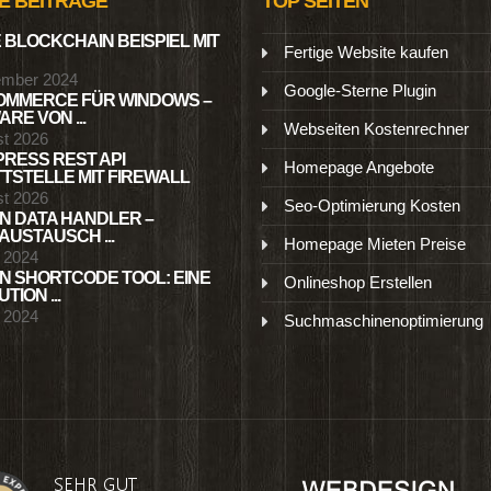
E BEITRÄGE
TOP SEITEN
 BLOCKCHAIN BEISPIEL MIT
Fertige Website kaufen
ember 2024
Google-Sterne Plugin
MMERCE FÜR WINDOWS –
RE VON ...
Webseiten Kostenrechner
st 2026
RESS REST API
Homepage Angebote
TSTELLE MIT FIREWALL
st 2026
Seo-Optimierung Kosten
N DATA HANDLER –
USTAUSCH ...
Homepage Mieten Preise
l 2024
N SHORTCODE TOOL: EINE
Onlineshop Erstellen
TION ...
l 2024
Suchmaschinenoptimierung