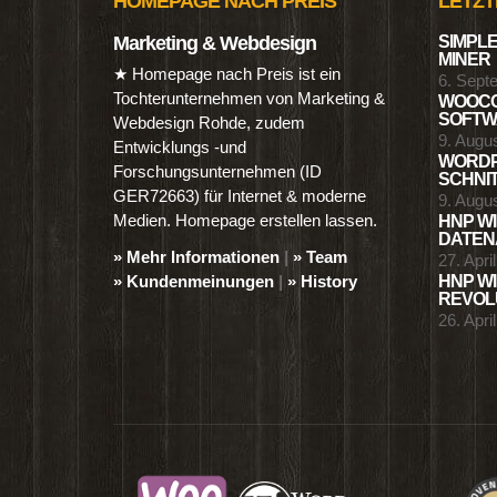
HOMEPAGE NACH PREIS
LETZT
Marketing & Webdesign
SIMPLE
MINER
★ Homepage nach Preis ist ein
6. Sept
Tochterunternehmen von Marketing &
WOOCO
SOFTWA
Webdesign Rohde, zudem
9. Augu
Entwicklungs -und
WORDP
Forschungsunternehmen (ID
SCHNIT
GER72663) für Internet & moderne
9. Augu
Medien. Homepage erstellen lassen.
HNP WI
DATENA
» Mehr Informationen
|
» Team
27. Apri
» Kundenmeinungen
|
» History
HNP WI
REVOLU
26. Apri