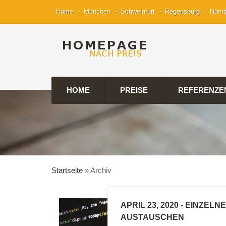
Home
München
Schweinfurt
Regensburg
Nürn
HOME
PREISE
REFERENZE
Startseite
»
Archiv
APRIL 23, 2020
- EINZELN
AUSTAUSCHEN