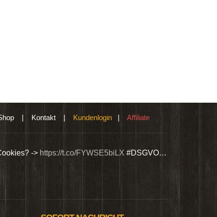
Shop
|
Kontakt
|
Kundenlogin
|
Affiliate
Cookies? ->
https://t.co/FYWSE5biLX
#DSGVO…
Wir bieten Si
@Homepage_P