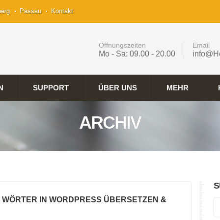
berg
Passau
Kontakt
Öffnungszeiten
Email
Mo - Sa: 09.00 - 20.00
info@H
N
SUPPORT
ÜBER UNS
MEHR
ARCHIV
S
E WÖRTER IN WORDPRESS ÜBERSETZEN &