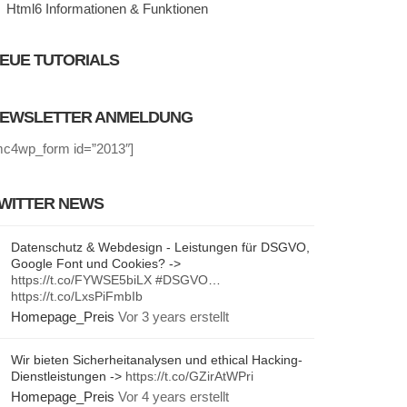
Html6 Informationen & Funktionen
EUE TUTORIALS
EWSLETTER ANMELDUNG
mc4wp_form id=”2013″]
WITTER NEWS
Datenschutz & Webdesign - Leistungen für DSGVO,
Google Font und Cookies? ->
https://t.co/FYWSE5biLX
#DSGVO
…
https://t.co/LxsPiFmbIb
Homepage_Preis
Vor 3 years erstellt
Wir bieten Sicherheitanalysen und ethical Hacking-
Dienstleistungen ->
https://t.co/GZirAtWPri
Homepage_Preis
Vor 4 years erstellt