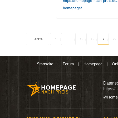
https://homepage-nach-preis.de
homepage/
Letzte
1
. . .
5
6
7
8
Startseite
|
Forum
|
Homepage
|
Onl
n digitalen Produkten wie Ebooks & DVDs.…
Datensc
https://
@Homep