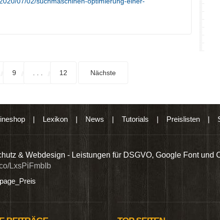
/2020/07/02/suchmaschinen-optimierung-einer-
9
. . .
12
Nächste
ineshop
|
Lexikon
|
News
|
Tutorials
|
Preislisten
|
hutz & Webdesign - Leistungen für DSGVO, Google Font und 
t.co/LxsPiFmbIb
age_Preis