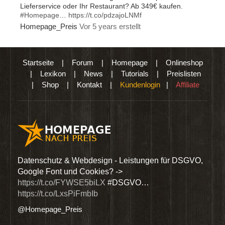
Lieferservice oder Ihr Restaurant? Ab 349€ kaufen.
#Homepage
…
https://t.co/pdzajoLNMf
Homepage_Preis
Vor 5 years erstellt
Startseite
|
Forum
|
Homepage
|
Onlineshop
|
Lexikon
|
News
|
Tutorials
|
Preislisten
|
Shop
|
Kontakt
|
Kundenlogin
|
Affiliate
den
Datenschutz & Webdesign - Leistungen für DSGVO,
Wir 
Google Font und Cookies? ->
Dien
https://t.co/FYWSE5biLX
#DSGVO…
@Hom
https://t.co/LxsPiFmbIb
@Homepage_Preis