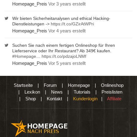
Homepage_Preis
Vor 3 years erstellt
Wir bieten Sicherheitanalysen und ethical Hacking-
Dienstleistungen ->
https://t.co/GZirAtWPri
Homepage_Preis
Vor 4 years erstellt
Suchen Sie nach einem fertigen Onlineshop für Ihren
Lieferservice oder Ihr Restaurant? Ab 349€ kaufen.
#Homepage
…
https://t.co/pdzajoLNMf
Homepage_Preis
Vor 5 years erstellt
Startseite
|
Forum
|
Homepage
|
Onlineshop
|
Lexikon
|
News
|
Tutorials
|
Preislisten
|
Shop
|
Kontakt
|
Kundenlogin
|
Affiliate