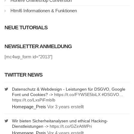
Höhere Onlineshop Conversion
Html6 Informationen & Funktionen
NEUE TUTORIALS
NEWSLETTER ANMELDUNG
[mc4wp_form id=”2013″]
TWITTER NEWS
Datenschutz & Webdesign - Leistungen für DSGVO, Google
Font und Cookies? ->
https://t.co/FYWSE5biLX
#DSGVO
…
https://t.co/LxsPiFmbIb
Homepage_Preis
Vor 3 years erstellt
Wir bieten Sicherheitanalysen und ethical Hacking-
Dienstleistungen ->
https://t.co/GZirAtWPri
Homepage_Preis
Vor 4 years erstellt