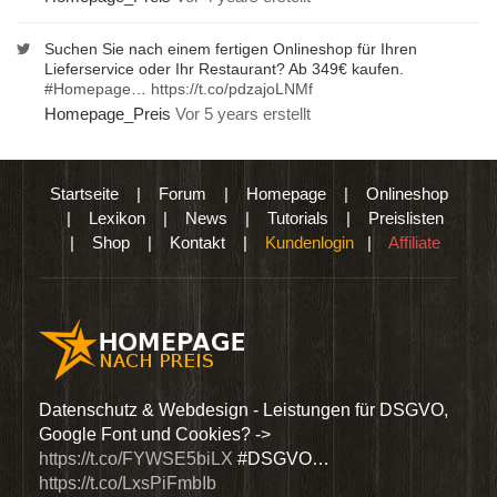
Suchen Sie nach einem fertigen Onlineshop für Ihren
Lieferservice oder Ihr Restaurant? Ab 349€ kaufen.
#Homepage
…
https://t.co/pdzajoLNMf
Homepage_Preis
Vor 5 years erstellt
Startseite
|
Forum
|
Homepage
|
Onlineshop
|
Lexikon
|
News
|
Tutorials
|
Preislisten
|
Shop
|
Kontakt
|
Kundenlogin
|
Affiliate
den
Datenschutz & Webdesign - Leistungen für DSGVO,
Wir 
Google Font und Cookies? ->
Dien
https://t.co/FYWSE5biLX
#DSGVO…
@Hom
https://t.co/LxsPiFmbIb