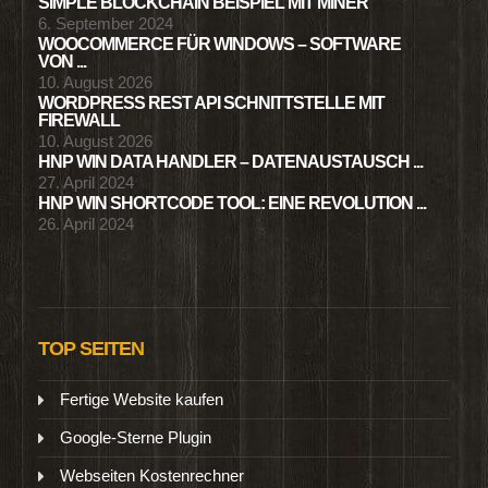
SIMPLE BLOCKCHAIN BEISPIEL MIT MINER
6. September 2024
WOOCOMMERCE FÜR WINDOWS – SOFTWARE
VON ...
10. August 2026
WORDPRESS REST API SCHNITTSTELLE MIT
FIREWALL
10. August 2026
HNP WIN DATA HANDLER – DATENAUSTAUSCH ...
27. April 2024
HNP WIN SHORTCODE TOOL: EINE REVOLUTION ...
26. April 2024
TOP SEITEN
Fertige Website kaufen
Google-Sterne Plugin
Webseiten Kostenrechner