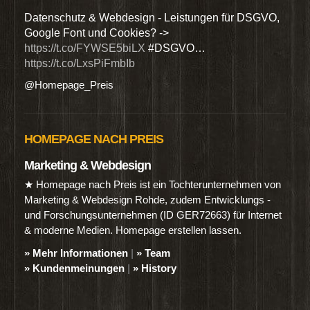
den
Datenschutz & Webdesign - Leistungen für DSGVO,
Wir 
Google Font und Cookies? ->
Dien
https://t.co/FYWSE5biLX
#DSGVO…
@Hom
https://t.co/LxsPiFmbIb
@Homepage_Preis
HOMEPAGE NACH PREIS
Marketing & Webdesign
★ Homepage nach Preis ist ein Tochterunternehmen von
Marketing & Webdesign Rohde, zudem Entwicklungs -
und Forschungsunternehmen (ID GER72663) für Internet
& moderne Medien. Homepage erstellen lassen.
» Mehr Informationen
|
» Team
» Kundenmeinungen
|
» History