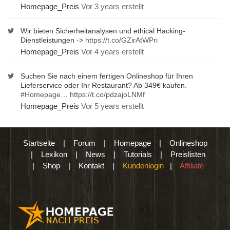
Homepage_Preis
Vor 3 years erstellt
Wir bieten Sicherheitanalysen und ethical Hacking-
Dienstleistungen ->
https://t.co/GZirAtWPri
Homepage_Preis
Vor 4 years erstellt
Suchen Sie nach einem fertigen Onlineshop für Ihren
Lieferservice oder Ihr Restaurant? Ab 349€ kaufen.
#Homepage
…
https://t.co/pdzajoLNMf
Homepage_Preis
Vor 5 years erstellt
Startseite
|
Forum
|
Homepage
|
Onlineshop
|
Lexikon
|
News
|
Tutorials
|
Preislisten
|
Shop
|
Kontakt
|
Kundenlogin
|
Affiliate