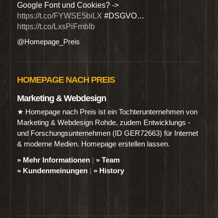
Google Font und Cookies? ->
Dien
https://t.co/FYWSE5biLX
#DSGVO…
@Hom
https://t.co/LxsPiFmbIb
@Homepage_Preis
HOMEPAGE NACH PREIS
Marketing & Webdesign
★ Homepage nach Preis ist ein Tochterunternehmen von
Marketing & Webdesign Rohde, zudem Entwicklungs -
und Forschungsunternehmen (ID GER72663) für Internet
& moderne Medien. Homepage erstellen lassen.
» Mehr Informationen
|
» Team
» Kundenmeinungen
|
» History