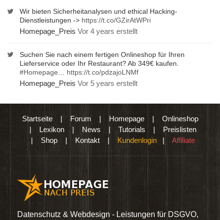
Wir bieten Sicherheitanalysen und ethical Hacking-
Dienstleistungen ->
https://t.co/GZirAtWPri
Homepage_Preis
Vor 4 years erstellt
Suchen Sie nach einem fertigen Onlineshop für Ihren
Lieferservice oder Ihr Restaurant? Ab 349€ kaufen.
#Homepage
…
https://t.co/pdzajoLNMf
Homepage_Preis
Vor 5 years erstellt
Startseite
|
Forum
|
Homepage
|
Onlineshop
|
Lexikon
|
News
|
Tutorials
|
Preislisten
|
Shop
|
Kontakt
|
Kundenlogin
|
Affiliate
den
Datenschutz & Webdesign - Leistungen für DSGVO,
Wir 